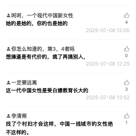
呵呵，一个现代中国新女性
4
她的是她的，你的也是她的
2025-07-08 12:05
你怎么知道的，第3，4者吗
0
想操逼是有代价的，疯了再搞别人，
2025-07-08 12:25
一定要远离
3
这一代中国女性是受白嫖教育长大的
2025-07-08 12:52
李清照
1
找了个村妇才会这样，中国一线城市的女性绝
不这样的。