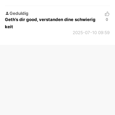
Geduldig
Geth's dir good, verstanden dine schwierig
0
keit
2025-07-10 09:59