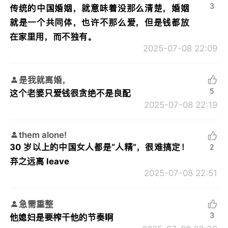
3
传统的中国婚姻，就意味着没那么清楚，婚姻
就是一个共同体，也许不那么爱，但是钱都放
在家里用，而不独有。
2025-07-08 22:09
是我就离婚，
5
这个老婆只爱钱很贪绝不是良配
2025-07-08 22:19
them alone!
30 岁以上的中国女人都是“人精”，很难搞定！
2
弃之远离 leave
2025-07-08 22:51
急需重整
3
他媳妇是要榨干他的节奏啊