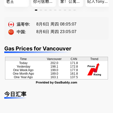
老王
你可信赖的
家！公寓销
纪人Tony L
山东人，
售专家！欢
in 忠于客户
为你提供全
迎委托，多
经验买卖
方位的地产
种佣金方
提供高额返
服务
案！
佣
8月6日 周四 08:05:08
温哥华:
8月6日 周四 23:05:08
中国:
Gas Prices for Vancouver
Time
Vancouver
CAN
Trend
Today
202.0
171.8
Yesterday
198.1
172.8
One Week Ago
199.0
177.8
One Month Ago
189.0
161.8
One Year Ago
163.1
137.5
Provided by
GasBuddy.com
今日汇率