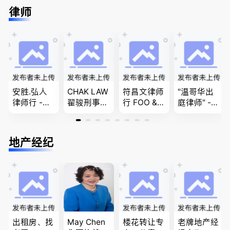
民上诉、家
免费咨询各
进”的RCIC-
民难民上诉
律师
庭团聚，特
类疑难签证
IRB持牌移
疑难问题的
快技术移民
问题，夫妻
民顾问
解决 各类
商业移民，
团聚，投资
移民签证
名校申请
移民以及各
、翻译和海
类省提名和
牙认证
技术移民
安胜.弘人
CHAK LAW
符昌文律师
"温哥华出
律师行 -
翟骏刑事交
行 FOO & C
庭律师" -
（大温地区
通大律师
OMPANY-
华夏律师事
最大的华人
刑事辩护/
家庭法, 离
务所 - 劳动
律师行、精
民事诉讼/
婚/财产分
法， 建
地产经纪
干团队、多
房产过户
配, 子女抚
筑， 人身
名中、外文
养, 刑事法
伤害，商业
律师、多语
纠纷，审判
种服务、高
辩护
效优质、助
您安心乐
业、胜劵稳
操)
出租房、找
May Chen
楼花转让专
老牌地产经