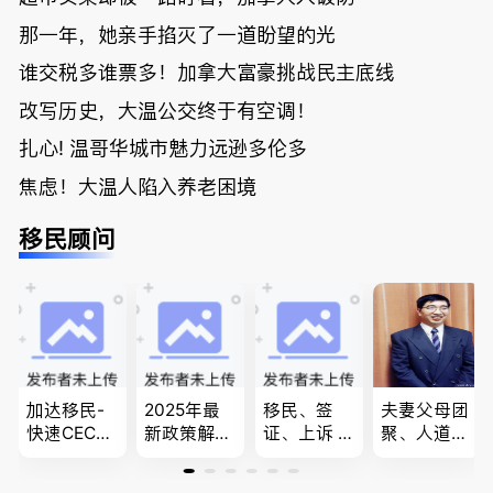
那一年，她亲手掐灭了一道盼望的光
谁交税多谁票多！加拿大富豪挑战民主底线
改写历史，大温公交终于有空调！
扎心! 温哥华城市魅力远逊多伦多
焦虑！大温人陷入养老困境
移民顾问
加达移民-
2025年最
移民、签
夫妻父母团
快速CEC&P
新政策解
证、上诉 --
聚、人道移
NP真实工
读，政府持
-”亲自负
民、LMIA
作机会 移
牌顾问为您
责、全程跟
和工签 移