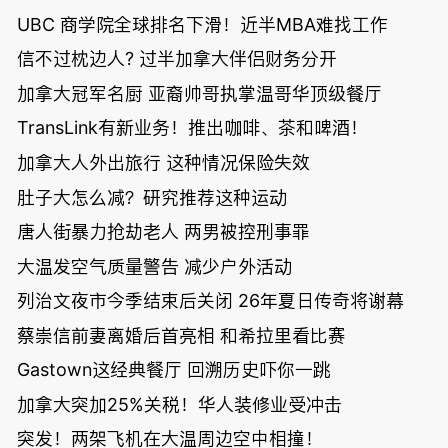
UBC 商学院全球排名下滑！近半MBA难找工作
信不过枕边人? 过半加拿大伴侣财务分开
加拿大冠军名厨 亚裔帅哥执掌温哥华顶级餐厅
TransLink有新业务！推出咖啡、茶和啤酒！
加拿大人外出旅行 这种情况保险失效
肚子大怎么减？研究推荐这种运动
唐人街暴力抢劫老人 两男被控刑事罪
大温发空气质量警告 减少户外活动
列治文夜市今季结束后关闭 26年夏日传奇将谢幕
蔡崇信前妻离婚后首亮相 和希拉里看比赛
Gastown这经典餐厅 回溯历史吓你一跳
加拿大突加25%关税！华人装修业受冲击
突发！两架飞机在大温周边空中相撞！