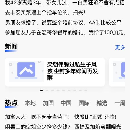
我42岁离婚3年，带女儿过，一白男狂追不舍有点招
去丰泰买菜遇上个抢车位的，扫兴！
男朋友求婚了，说要签个婚前协议，AA制比较公平
参加朋友儿子在温哥华餐厅的婚礼，我给了100加元，
新闻
更多
梁朝伟躲过私生子风
波 尘封多年绯闻再发
酵
热点
本地
加国
中国
国际
精选
一周
加拿大人：吃不起麦当劳了！ 快餐比“正餐”还贵!
闹罢工的空姐空少挣多少钱？ 西捷及加航薪酬曝光