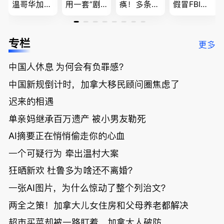
温哥华加油
用一套“剧
痪！多条主
假冒FBI上
省大钱，专
本”，移民
路封死到年
门行骗；泰
家曝还会更
官：太假
底；做顿饭
国高僧丑闻
低；免费狂
了；一夜返
被罚1680
曝光；美国
专栏
更多
送50万磅蔬
贫！华人找
刀，公寓惊
夫妻住进殡
菜！大
银行做房贷
现天价罚
仪馆
中国人休息 为何会有负罪感？
温“丑陋土
欠款多出$1
单；房市崩
豆日”冲击
9万；突
盘前兆？加
中国新规倒计时，加拿大移民顾问圈焦虑了
吉尼斯纪
发！无辜男
国租赁市场
录；惨！留
孩温哥华市
恐迎暴跌危
迟来的相遇
学生换汇被
中心被刺身
机！
单亲妈继承百万遗产 被小男友勒死
骗光2万美
亡；
元，还被卷
AI摘要正在悄悄偷走你的心血
入跨国刑案
账户遭封！
一个可疑行为 牵出温村大案
狂晒新欢 杜鲁多为啥还不离婚？
一张AI图片，为什么惊动了整个列治文？
两全之策！加拿大儿女住房和父母养老都解决
超市买菜却被一路盯着，加拿大人破防