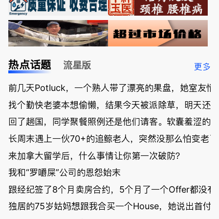
热点话题
流星版
更多
前几天Potluck，一个熟人带了漂亮的果盘，她室友悄
找个勤快老婆本想偷懒，结果今天被派除草，明天还
回了趟国，同学聚餐照例还是他们请客。软囊羞涩的
长周末遇上一伙70+的追鲸老人，突然没那么怕变老了
来加拿大留学后，什么事情让你第一次破防？
我和“罗嚼屎”公司的恩怨始末
跟经纪签了8个月卖房合约，5个月了一个Offer都没
独居的75岁姑妈想跟我合买一个House，她说出首付