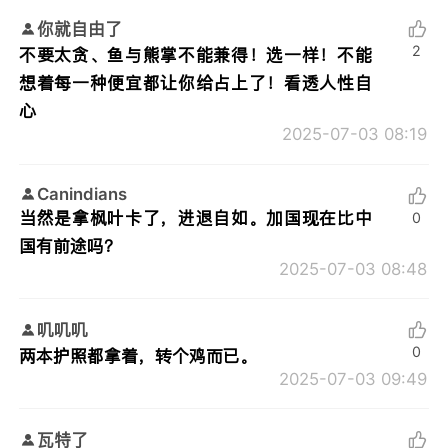
你就自由了
2
不要太贪、鱼与熊掌不能兼得！选一样！不能
想着每一种便宜都让你给占上了！看透人性自
心
2025-07-03 08:19
Canindians
当然是拿枫叶卡了，进退自如。加国现在比中
0
国有前途吗？
2025-07-03 08:48
叽叽叽
0
两本护照都拿着，转个鸡而已。
2025-07-03 09:49
瓦特了