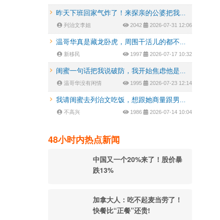
昨天下班回家气炸了！来探亲的公婆把我...
列治文李姐
2042
2026-07-31 12:06
温哥华真是藏龙卧虎，周围干活儿的都不...
新移民
1997
2026-07-17 10:32
闺蜜一句话把我说破防，我开始焦虑他是...
温哥华没有闲情
1995
2026-07-23 12:14
我请闺蜜去列治文吃饭，想跟她商量跟男...
不高兴
1986
2026-07-14 10:04
48小时内热点新闻
中国又一个20%来了！股价暴
跌13%
加拿大人：吃不起麦当劳了！
快餐比“正餐”还贵!