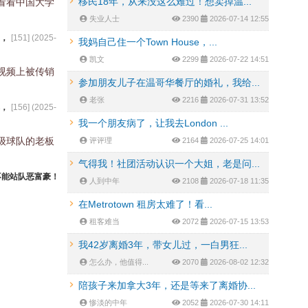
移民18年，从来没这么难过！想卖掉温...
看看中国大学
失业人士
2390
2026-07-14 12:55
，
[
151
] (
2025-
我妈自己住一个Town House，...
凯文
2299
2026-07-22 14:51
视频上被传销
参加朋友儿子在温哥华餐厅的婚礼，我给...
老张
2216
2026-07-31 13:52
，
[
156
] (
2025-
我一个朋友病了，让我去London ...
级球队的老板
评评理
2164
2026-07-25 14:01
气得我！社团活动认识一个大姐，老是问...
不能站队恶富豪！
人到中年
2108
2026-07-18 11:35
在Metrotown 租房太难了！看...
租客难当
2072
2026-07-15 13:53
我42岁离婚3年，带女儿过，一白男狂...
怎么办，他值得...
2070
2026-08-02 12:32
陪孩子来加拿大3年，还是等来了离婚协...
惨淡的中年
2052
2026-07-30 14:11