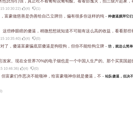
的也比你们强，真正吃不着葡萄说葡萄酸。看看邵逸夫，拍三级片起家，
15 10:30:22
)
(
4
)
(
1
)
人，富豪做慈善是伪善给自己立牌坊，偏有很多你这样的纯
-
种傻逼膜拜它们
。这些睁眼瞎的傻逼，稍微想想就知道不可能有这么高的收益，看看那些
15 10:35:40
)
(
4
)
(
0
)
不对了，傻逼富豪骗底层傻逼是狗咬狗，但你不能给狗立牌
-
坊，就这么简单
彩发家。现在全世界70%的电子烟也是一个中国人生产的。那个买英国超
5 10:46:36
)
(
4
)
(
0
)
，但富豪们作恶决不能颂神，给富豪颂神你就是傻逼，不
-
站队傻逼，但决
0
)