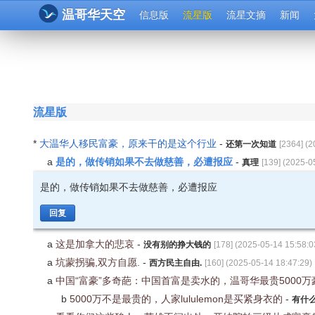
温哥华天空
信息版
流星版
流星文摘
新闻
流星版
*
大温华人移民富豪，原来干的是这个行业
-
还第一次知道
[
2364
] (
2
是的，做传销如果不去做慈善，必遭报应
a
-
真理
[
139
] (
2025-0
是的，做传销如果不去做慈善，必遭报应
回复
a
这是加拿大的悲哀
-
没有别的挣大钱的
[
178
] (
2025-05-14 15:58:0
a
坑蒙拐骗,双方自愿.
-
西方民主自由.
[
160
] (
2025-05-14 18:47:29
)
a
中国“富豪”多奇葩：中国首富是卖水的，温哥华最贵5000
b
5000万不是最贵的，人家lululemon是买紧身衣的
-
有什