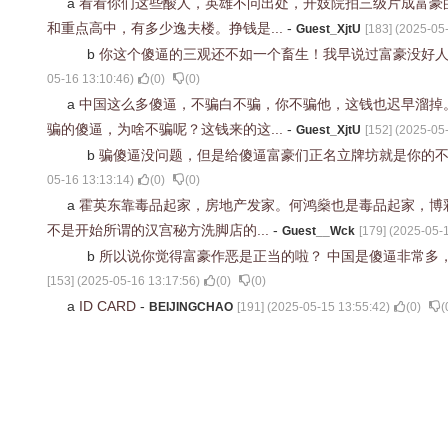
a
看看你们这些酸人，英雄不问出处，开妓院拍三级片成富豪
和重点高中，有多少逸夫楼。挣钱是...
-
Guest_XjtU
[
183
] (
2025-05-
b
你这个傻逼的三观还不如一个畜生！我早说过富豪没好
05-16 13:10:46
)
(
0
)
(
0
)
a
中国这么多傻逼，不骗白不骗，你不骗他，这钱也迟早溜掉
骗的傻逼，为啥不骗呢？这钱来的这...
-
Guest_XjtU
[
152
] (
2025-05-
b
骗傻逼没问题，但是给傻逼富豪们正名立牌坊就是你的
05-16 13:13:14
)
(
0
)
(
0
)
a
霍英东靠毒品起家，房地产发家。何鸿燊也是毒品起家，博
不是开始所谓的汉宫秘方洗脚店的...
-
Guest__Wck
[
179
] (
2025-05-1
b
所以说你觉得富豪作恶是正当的啦？ 中国是傻逼非常多
[
153
] (
2025-05-16 13:17:56
)
(
0
)
(
0
)
a
ID CARD
-
BEIJINGCHAO
[
191
] (
2025-05-15 13:55:42
)
(
0
)
(