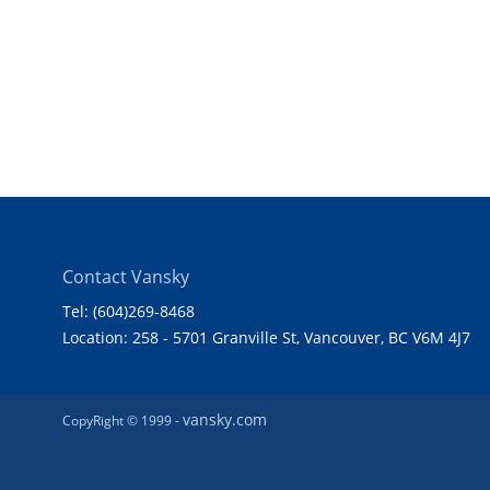
Contact Vansky
Tel: (604)269-8468
Location: 258 - 5701 Granville St, Vancouver, BC V6M 4J7
vansky.com
CopyRight © 1999 -