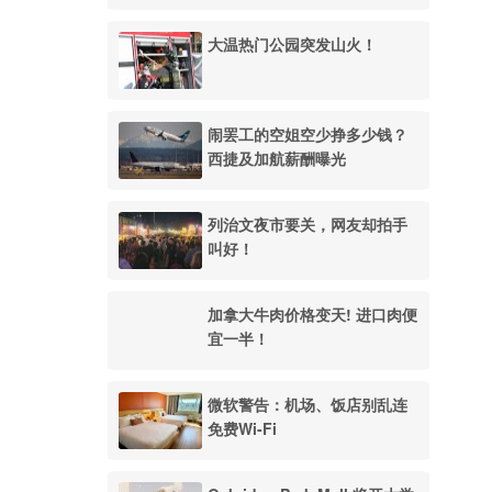
大温热门公园突发山火！
闹罢工的空姐空少挣多少钱？
西捷及加航薪酬曝光
列治文夜市要关，网友却拍手
叫好！
加拿大牛肉价格变天! 进口肉便
宜一半！
微软警告：机场、饭店别乱连
免费Wi-Fi