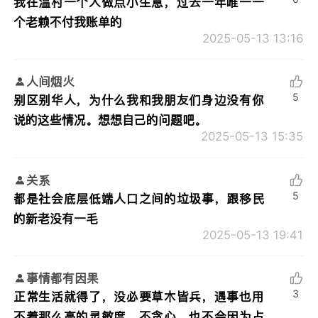
我在温村一个人做点小生意，过去一年唯一一
个老赖不付我账单的
2025-05-13 13:16
人间烟火
5
别区别华人，为什么我和我朋友们身边没有你
说的这些情况。想想自己的问题吧。
2025-05-13 15:35
关系
5
都是社会底层低端人口之间的垃圾事，跟移民
的新老没有一毛
2025-05-13 19:41
事情都有因果
3
正常生活就得了，没必要草木皆兵，遇事也用
不着那么高的灵敏度，不贪心，也不会因为占