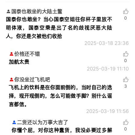
国泰也敢坐的大陆土鳖
0
国泰你也敢坐？当心国泰空姐往你杯子里放不
明体液，国泰空乘是出了名的歧视厌恶大陆
人，你还是欠被他们收拾
2025-03-18 23:36
价格还不错
0
加航太贵
2025-03-19 11:10
你没坐过飞机吧
3
飞机上的饮料是在你面前倒的，当时自己的选
择，现开现倒的，怎么可能做手脚？别什么谣
言都信。
2025-03-19 11:56
二货还以为万事大吉了
0
你懂个屁，对你这种蠢货，我没必要过多解