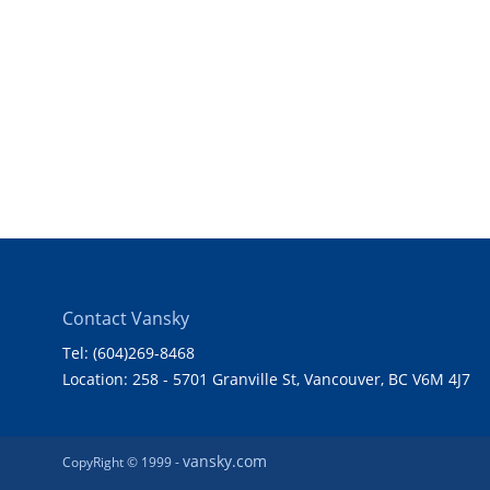
Contact Vansky
Tel: (604)269-8468
Location: 258 - 5701 Granville St, Vancouver, BC V6M 4J7
vansky.com
CopyRight © 1999 -