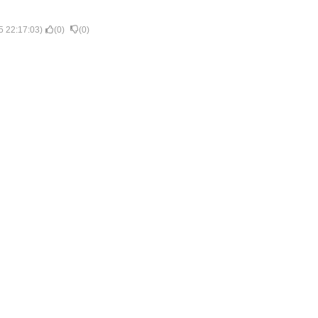
5 22:17:03
)
(
0
)
(
0
)