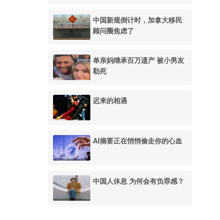
中国新规倒计时，加拿大移民
顾问圈焦虑了
单亲妈继承百万遗产 被小男友
勒死
迟来的相遇
AI摘要正在悄悄偷走你的心血
中国人休息 为何会有负罪感？