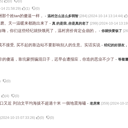
55
)
(
0
)
(
0
)
-14 21:58:29
)
(
1
)
(
0
)
洲那个姓tan的傻逼一样，
-
温村怎么这么多弱智
[
284
] (
2024-10-14 13:14:44
)
慢磨。天一温暖来都跑出来了
-
真 的是我 ,你是真的老了
[
299
] (
2024-10-14 13:19
自嗨，你们这些经纪就快饿死了，温村房价肯定会崩的，
-
你就快要饭了
[
26
或不接受, 买不起的靠边站不要影响别人的生意。实话实说
-
经纪的好朋友，
心非的傻逼，靠坑蒙拐骗混日子，迟早会遭报应，你造的恶业不少了
-
等着
)
(
0
)
)
(
4
)
(
0
)
口又近 列治文平均海拔不超過十米 一個地震海嘯
-
老房東
[
359
] (
2024-10-1
 (
2024-10-15 07:33:26
)
(
0
)
(
0
)