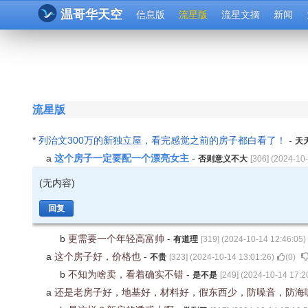
温哥华天空
信息版
流星版
流星文摘
新闻
流星版
*
列治文300万的新独立屋，看完感觉之前的房子都白看了！
-
天
这个房子一定要配一个漂亮女主
a
-
否则意义不大
[
306
] (
2024-10-
(无内容)
回复
b
更需要一个年轻高富帅
-
有道理
[
319
] (
2024-10-14 12:46:05
)
a
这个房子好，价格也
-
不贵
[
323
] (
2024-10-14 13:01:26
)
(
0
)
b
不知为啥卖，看着确实不错
-
是不是
[
249
] (
2024-10-14 17:2
a
还是老房子好，地基好，材料好，假东西少，防噪音，防海