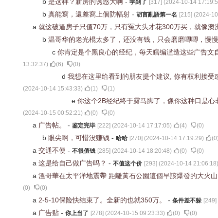
b
是这样？新房的诱惑大啊
-
学到了
[
317
] (
2024-10-14 17:19:
b
真能寫，還差寫上個防輻射
-
胡言亂語第一名
[
215
] (
2024-10
a
就这破逼房子只值70万，只有冤大头才花300万买，就像澳
b
温哥华的老光棍太多了，还没有钱，只会磨磨唧唧，慢
c
你肯定是个黑良心的经纪，每天瞎编滥造这些广告文
13:32:37
)
(
6
)
(
0
)
d
我想在这里给看到的朋友提个建议, 你有权利接受
(
2024-10-14 15:43:33
)
(
1
)
(
1
)
e
你这个2B经纪终于露马脚了，像你这种口是
(
2024-10-15 00:52:21
)
(
0
)
(
0
)
a
广告帖。
-
鉴定完毕
[
222
] (
2024-10-14 17:17:05
)
(
4
)
(
0
)
b
眼尖啊，可惜没赚钱
-
哈哈
[
270
] (
2024-10-14 17:19:29
)
(
0
a
交通不便
-
不很值钱
[
285
] (
2024-10-14 18:20:48
)
(
0
)
(
0
)
a
这是给自己做广告吗？
-
不值这个价
[
293
] (
2024-10-14 21:06:18
a
溫哥華在太平洋地震帶 距離黃石公園這個早該爆發的大火山
(
0
)
(
0
)
a
2-5-10保险快结束了。全新的也就350万。
-
条件差不躲
[
249
]
a
广告贴
-
你上当了
[
278
] (
2024-10-15 09:23:33
)
(
0
)
(
0
)