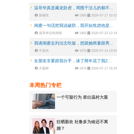
温哥华真是藏龙卧虎，周围干活儿的都不...
新移民
1990
2026-07-17 10:32
闺蜜一句话把我说破防，我开始焦虑他是...
温哥华没有闲情
1982
2026-07-23 12:14
我请闺蜜去列治文吃饭，想跟她商量跟男...
不高兴
1976
2026-07-14 10:04
女朋友非要跟我分手，谈了两年花了我2...
大冤种
1974
2026-07-17 16:34
本周热门专栏
一个可疑行为 牵出温村大案
狂晒新欢 杜鲁多为啥还不离
婚？