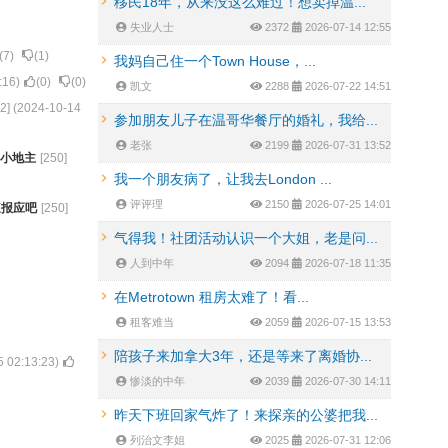
移民18年，从来没这么难过！想卖掉温...
失业人士
2372
2026-07-14 12:55
(
7
)
(
1
)
我妈自己住一个Town House，...
:16
)
(
0
)
(
0
)
凯文
2288
2026-07-22 14:51
2
] (
2024-10-14
参加朋友儿子在温哥华餐厅的婚礼，我给...
老张
2199
2026-07-31 13:52
小地主
[
250
]
我一个朋友病了，让我去London ...
评评理
2150
2026-07-25 14:01
遭报应吧
[
250
]
气得我！社团活动认识一个大姐，老是问...
人到中年
2094
2026-07-18 11:35
在Metrotown 租房太难了！看...
租客难当
2059
2026-07-15 13:53
陪孩子来加拿大3年，还是等来了离婚协...
5 02:13:23
)
惨淡的中年
2039
2026-07-30 14:11
昨天下班回家气炸了！来探亲的公婆把我...
列治文李姐
2025
2026-07-31 12:06