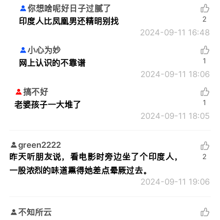
你想啥呢好日子过腻了
2
印度人比凤凰男还精明别找
2024-09-11 16:48
小心为妙
1
网上认识的不靠谱
2024-09-11 18:06
搞不好
1
老婆孩子一大堆了
2024-09-11 18:05
green2222
昨天听朋友说，看电影时旁边坐了个印度人，
2
一股浓烈的味道熏得她差点晕厥过去。
2024-09-11 19:06
不知所云