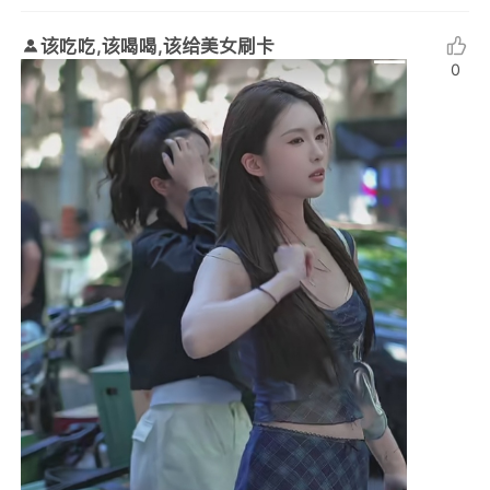
该吃吃,该喝喝,该给美女刷卡
0