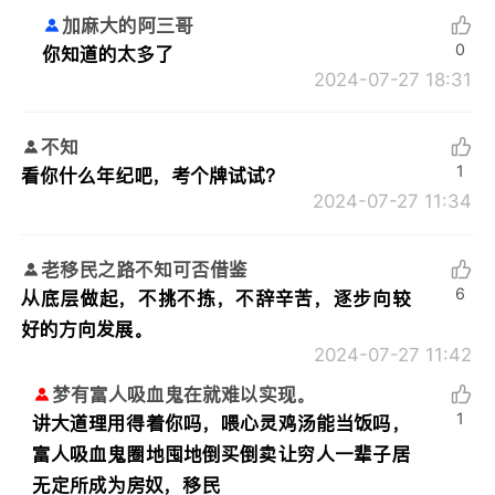
加麻大的阿三哥
0
你知道的太多了
2024-07-27 18:31
不知
1
看你什么年纪吧，考个牌试试？
2024-07-27 11:34
老移民之路不知可否借鉴
6
从底层做起，不挑不拣，不辞辛苦，逐步向较
好的方向发展。
2024-07-27 11:42
梦有富人吸血鬼在就难以实现。
1
讲大道理用得着你吗，喂心灵鸡汤能当饭吗，
富人吸血鬼圈地囤地倒买倒卖让穷人一辈子居
无定所成为房奴，移民