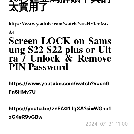
太實用了
https://www.youtube.com/watch?
v=aHx1exAw-
A4
Screen LOCK on Sams
ung S22 S22 plus or Ult
ra / Unlock & Remove
PIN Password
https://www.youtube.com/watch?
v=cn6
Fn6HMv7U
https://youtu.be/znEAG1IIqXA?
si=WGnb1
xG4sR9vGBw_
2024-07-31 11:00