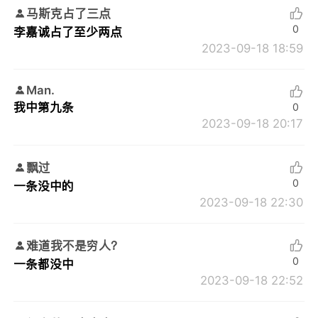
马斯克占了三点
0
李嘉诚占了至少两点
2023-09-18 18:59
Man.
我中第九条
0
2023-09-18 20:17
飘过
0
一条没中的
2023-09-18 22:30
难道我不是穷人？
0
一条都没中
2023-09-18 22:52