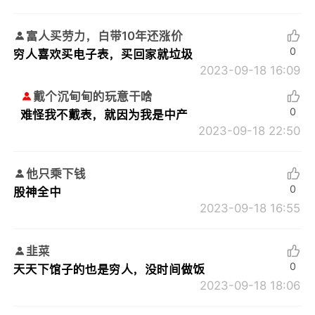
富人买劳力，白带10年还涨价
0
穷人喜欢买电子表，买回家就垃圾
2023-09-18 16:09
戴个沉甸甸的玩意干啥
0
难怪我不戴表，就因为我是中产
2023-09-18 22:50
他只乘下钱
0
股神全中
2023-09-18 16:55
韭菜
0
天天下馆子的也是穷人，没时间做饭
2023-09-18 18:06