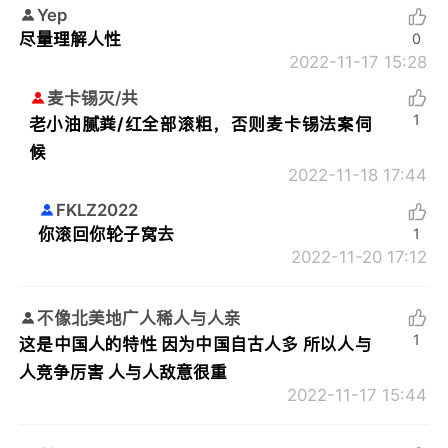
Yep
尽量理解人性
0
2022-11-17 15:28
麦卡锡灭/共
1
老小油腻粪/红全部滚粗，否则麦卡锡法案伺
候
2022-11-18 17:44
FKLZ2022
你滚回你轮子窝去
1
2022-11-20 17:12
不像北美地广人稀人与人亲
1
这是中国人的特性 因为中国自古人多 所以人与
人竞争厉害 人与人敌意很重
2022-11-17 15:44