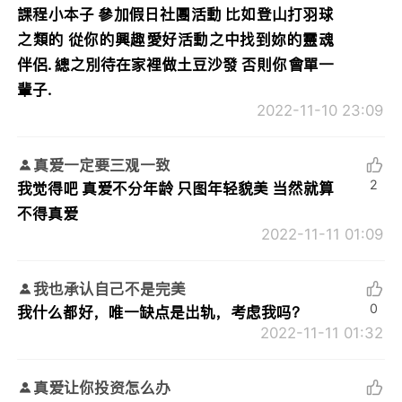
課程小本子 參加假日社團活動 比如登山打羽球
之類的 從你的興趣愛好活動之中找到妳的靈魂
伴侶. 總之別待在家裡做土豆沙發 否則你會單一
輩子.
2022-11-10 23:09
真爱一定要三观一致
2
我觉得吧 真爱不分年龄 只图年轻貌美 当然就算
不得真爱
2022-11-11 01:09
我也承认自己不是完美
0
我什么都好，唯一缺点是出轨，考虑我吗？
2022-11-11 01:32
真爱让你投资怎么办