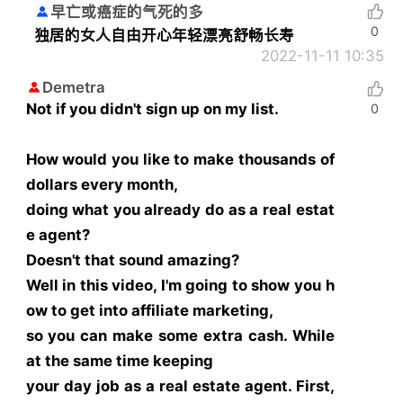
早亡或癌症的气死的多
0
独居的女人自由开心年轻漂亮舒畅长寿
2022-11-11 10:35
Demetra
Not if you didn't sign up on my list.
0
How would you like to make thousands of
dollars every month,
doing what you already do as a real estat
e agent?
Doesn't that sound amazing?
Well in this video, I'm going to show you h
ow to get into affiliate marketing,
so you can make some extra cash. While
at the same time keeping
your day job as a real estate agent. First,