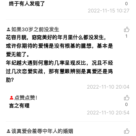
终于有人发现了
0
2022-11-15 10:27
如果30岁之前没发生
1
花容月貌，窈窕美好的年月里什么都没发生，
或许你期待的爱情是没有根基的臆想，基本是
爱无能了。
年纪越大遇到何意的几率呈现反比，况且不经
过几次恋爱实战，那有慧眼辨别是真爱还是鸡
肋？
2022-11-10 20:04
点赞点赞！
0
言之有理
2022-11-10 20:54
谈真爱会羞辱中年人的婚姻