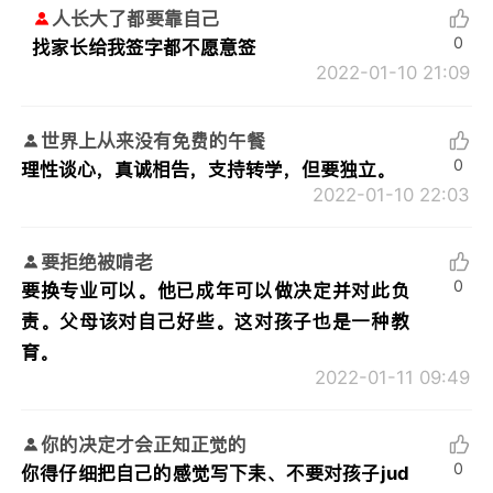
人长大了都要靠自己
0
找家长给我签字都不愿意签
2022-01-10 21:09
世界上从来没有免费的午餐
0
理性谈心，真诚相告，支持转学，但要独立。
2022-01-10 22:03
要拒绝被啃老
0
要换专业可以。他已成年可以做决定并对此负
责。父母该对自己好些。这对孩子也是一种教
育。
2022-01-11 09:49
你的决定才会正知正觉的
0
你得仔细把自己的感觉写下耒、不要对孩子jud