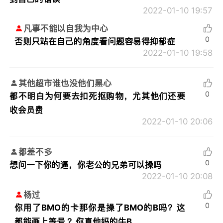
2022-01-10 19:57
凡事不能以自我为中心
0
否则只站在自己的角度看问题容易得抑郁症
2022-01-10 19:58
其他超市谁也没他们黑心
0
都不明白为何要去扣死抠购物，尤其他们还要
收会员费
2022-01-10 20:06
都差不多
0
想问一下你的逼，你老公的兄弟可以操吗
2022-01-10 20:08
杨过
0
你用了BMO的卡那你是操了BMO的B吗？这
都能画上等号 ？你真他妈的牛B