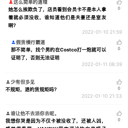
这么简单的道理
0
她怎么挨欺负了，店员看到会员卡不是本人拿
着就必须没收，谁知道他们是夫妻还是室友
啊？
2022-01-10 21:59
假货横行霸道
0
那不简单，找个男的在Costco打一炮就可以
证明了，否则无法证明
2022-01-11 08:39
少有但多见
0
不规矩，退的货规矩吗？
2022-01-10 21:33
谁让他不去派你去呢。
0
我想你哭是因为不仅卡被没收了，还被人凶，