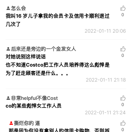
怎么会
0
我叫16 岁儿子拿我的会员卡及信用卡顺利退过
几次了
2022-01-11 20:06
后来还是旁边的一个金发女人
0
对她说别这样说话
也不知道Costco把工作人员培养得这么彪悍是
为了赶走顾客还是什么。。。
2022-01-11 21:18
非常helpful不像Cost
0
co的某些彪悍女工作人员
2022-01-11 21:24
撕烂你的 逼
0
那是因为你没有拿别人的信用卡购物，否则拆