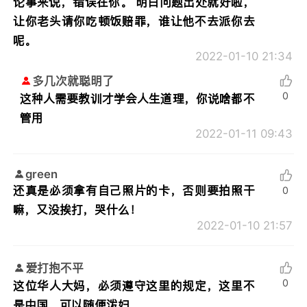
论事来说，错误在你。 明白问题出处就好啦，
让你老头请你吃顿饭赔罪，谁让他不去派你去
呢。
2022-01-10 21:34
多几次就聪明了
0
这种人需要教训才学会人生道理，你说啥都不
管用
2022-01-11 09:43
green
还真是必须拿有自己照片的卡，否则要拍照干
0
嘛，又没挨打，哭什么！
2022-01-10 21:57
爱打抱不平
0
这位华人大妈，必须遵守这里的规定，这里不
是中国，可以随便泼妇