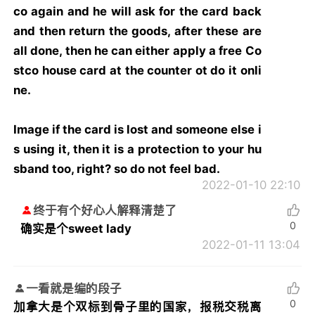
co again and he will ask for the card back
and then return the goods, after these are
all done, then he can either apply a free Co
stco house card at the counter ot do it onli
ne.
Image if the card is lost and someone else i
s using it, then it is a protection to your hu
sband too, right? so do not feel bad.
2022-01-10 22:10
终于有个好心人解释清楚了
0
确实是个sweet lady
2022-01-11 13:04
一看就是编的段子
0
加拿大是个双标到骨子里的国家，报税交税离