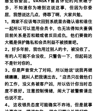
感觉很委屈。VANSKY留言评论的向来喷子
多，不知道你为啥到这说这事，但因为你委
屈，我想说这几点，得罪了啊，大家共勉。
1。商家不应该每次回到系统里去确认谁和谁住
一起所以可以混用会员卡，也无法得知夫妻俩
目前关系是否和睦或者反目成仇，他们要做的
大概是保护隐私和会员利益不被损害吧。
2。好多年前，我也用过别人的卡，被没收了。
有的人可能不会没收，只警告一下，但起码这
不是针对你的。
3。你是声音变大了对吗，所以她说“说我再继
续嚷嚷，就叫人把我请出去。“ 店员只在做他们
的工作，没义务被客户凶，所以估计你当时态
度不很好。注意控制情绪，闹大了被警察请走
也说不定。
4。 这收银员态度可能确实不咋地，但是就事