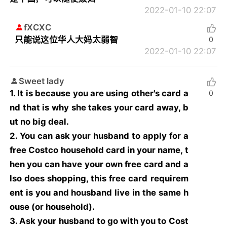
2022-01-10 22:07
fXCXC
只能说这位华人大妈太弱智
0
2022-01-10 22:07
Sweet lady
1. It is because you are using other's card a
0
nd that is why she takes your card away, b
ut no big deal.
2. You can ask your husband to apply for a
free Costco household card
in your name, t
hen you can have your own free card and a
lso does shopping, this free card requirem
ent is you and housband live in the same h
ouse (or household).
3. Ask your husband to go with you to Cost