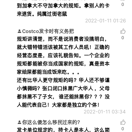
0
到加拿大不守加拿大的规矩。拿别人的卡
来退货。纯属过街老鼠
2022-01-11 01:26
Costco发卡时有义务把
0
规矩讲清楚，而不是说消费者没搞明白，
就大错特错活该被其工作人员吼！正确的
经营态度是，应该礼貌告知。一个企业的
规矩都能被你当成国家的规矩，真是资本
家给屎都能当成饭来吃。。。
还有比华人更守规矩的吗？华人还不够谨
小慎微吗？张口闭口抹黑广大华人 ，父母
都抹黑不了子女， 谁还能抹黑你？？？没
人能代表自己！大家都是独立的个体！
2022-01-11 03:34
你这么傻怎么移民过来的？
0
发卡单位规定的，持卡人是本人，这么简