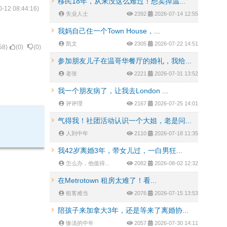
移民18年，从来没这么难过！想卖掉温...
0-12 08:44:16
)
失业人士
2392
2026-07-14 12:55
我妈自己住一个Town House，...
凯文
2305
2026-07-22 14:51
58
)
(
0
)
(
0
)
参加朋友儿子在温哥华餐厅的婚礼，我给...
老张
2221
2026-07-31 13:52
我一个朋友病了，让我去London ...
评评理
2167
2026-07-25 14:01
气得我！社团活动认识一个大姐，老是问...
人到中年
2110
2026-07-18 11:35
我42岁离婚3年，带女儿过，一白男狂...
怎么办，他值得...
2082
2026-08-02 12:32
在Metrotown 租房太难了！看...
租客难当
2076
2026-07-15 13:53
陪孩子来加拿大3年，还是等来了离婚协...
惨淡的中年
2057
2026-07-30 14:11