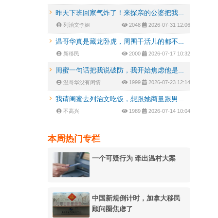
昨天下班回家气炸了！来探亲的公婆把我...
列治文李姐
2048
2026-07-31 12:06
温哥华真是藏龙卧虎，周围干活儿的都不...
新移民
2000
2026-07-17 10:32
闺蜜一句话把我说破防，我开始焦虑他是...
温哥华没有闲情
1999
2026-07-23 12:14
我请闺蜜去列治文吃饭，想跟她商量跟男...
不高兴
1989
2026-07-14 10:04
本周热门专栏
一个可疑行为 牵出温村大案
中国新规倒计时，加拿大移民
顾问圈焦虑了