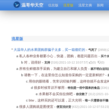
温哥华天空
信息版
流星版
流星文摘
新闻
流星版
*
大温华人的水果团购群骗子太多，买一箱都烂的
-
气死了
[
2859
] (
a
私人各种业务都要小心，快递，团购，都是问题百出
-
买个
b
对，说得好
-
支持
[
316
] (
2021-10-12 10:07:57
)
(
0
)
(
0
)
a
所有生鲜都亲手采购，为建立自己和家人负责
-
就不明白这玩
b
请教一下，在这里你怎么知道你采购的一定是新鲜的?
-
c
用你的眼睛看，凭常识经验判断，这样你就不会发这
d
很多时候常识不够用
-
特别是一些中国来的食品
[
334
] (
e
水果都不会买你拉倒吧
-
你没救了
[
312
] (
2021-10-
c
btw，这样买的还可以退，正大光明
-
唯一只需要你不懒
a
很多人团购就是图便宜
-
便宜没好货
[
432
] (
2021-10-12 07:53:23