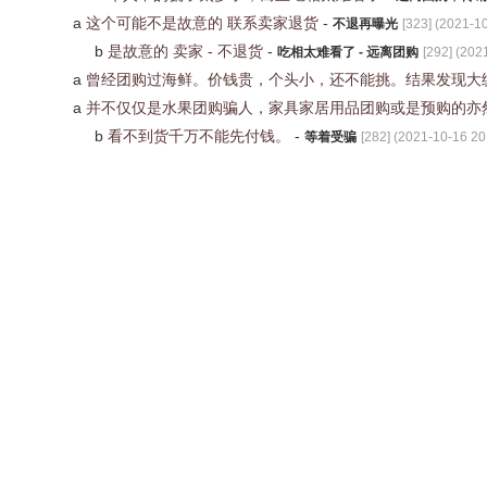
a
这个可能不是故意的 联系卖家退货
-
不退再曝光
[
323
] (
2021-10
b
是故意的 卖家 - 不退货
-
吃相太难看了 - 远离团购
[
292
] (
2021
a
曾经团购过海鲜。价钱贵，个头小，还不能挑。结果发现大
a
并不仅仅是水果团购骗人，家具家居用品团购或是预购的亦
b
看不到货千万不能先付钱。
-
等着受骗
[
282
] (
2021-10-16 20