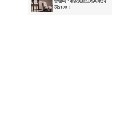
合理吗？看家庭医生临时取消
罚$100！