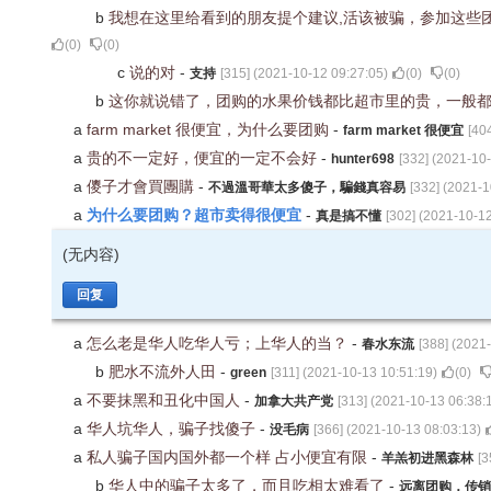
b
我想在这里给看到的朋友提个建议,活该被骗，参加这些
(
0
)
(
0
)
c
说的对
-
支持
[
315
] (
2021-10-12 09:27:05
)
(
0
)
(
0
)
b
这你就说错了，团购的水果价钱都比超市里的贵，一般
a
farm market 很便宜，为什么要团购
-
farm market 很便宜
[
40
a
贵的不一定好，便宜的一定不会好
-
hunter698
[
332
] (
2021-10-
a
儍子才會買團購
-
不過溫哥華太多傻子，騙錢真容易
[
332
] (
2021-1
为什么要团购？超市卖得很便宜
a
-
真是搞不懂
[
302
] (
2021-10-12
(无内容)
回复
a
怎么老是华人吃华人亏；上华人的当？
-
春水东流
[
388
] (
2021-
b
肥水不流外人田
-
green
[
311
] (
2021-10-13 10:51:19
)
(
0
)
a
不要抹黑和丑化中国人
-
加拿大共产党
[
313
] (
2021-10-13 06:38:
a
华人坑华人，骗子找傻子
-
没毛病
[
366
] (
2021-10-13 08:03:13
)
a
私人骗子国内国外都一个样 占小便宜有限
-
羊羔初进黑森林
[
3
b
华人中的骗子太多了，而且吃相太难看了
-
远离团购，传销