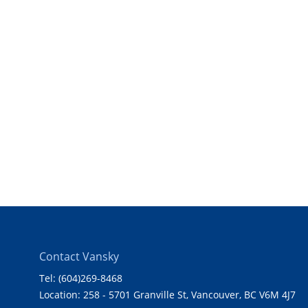
Contact Vansky
Tel: (604)269-8468
Location: 258 - 5701 Granville St, Vancouver, BC V6M 4J7