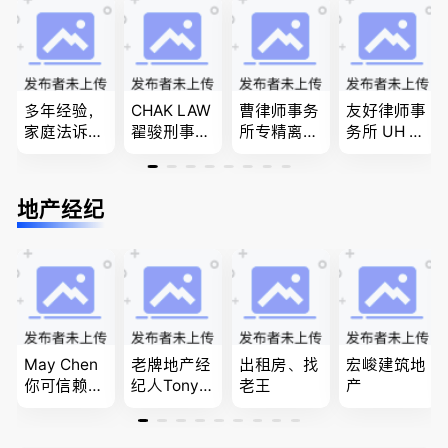
问题
团聚，投资
移民签证
民和魁北克
移民以及各
、翻译和海
PEQ60472
类省提名和
牙认证
08731
技术移民
多年经验，
CHAK LAW
曹律师事务
友好律师事
家庭法诉
翟骏刑事交
所专精离
务所 UH LA
讼, 地产过
通大律师
婚，分居及
W，专注U
户, 遗产认
刑事辩护/
婚前协议，
BC地区及
证，租务纠
民事诉讼/
经济纠纷，
温哥华，公
地产经纪
纷 普通
房产过户
財產分割，
司商业、收
话， 粤
地产及生意
购兼并、婚
语，列治文
买卖
姻家庭、遗
陈卓律师事
嘱遗产
务所 (ATA L
aw Corpor
ation)
May Chen
老牌地产经
出租房、找
宏峻建筑地
你可信赖的
纪人Tony L
老王
产
山东人，
in 忠于客户
为你提供全
经验买卖