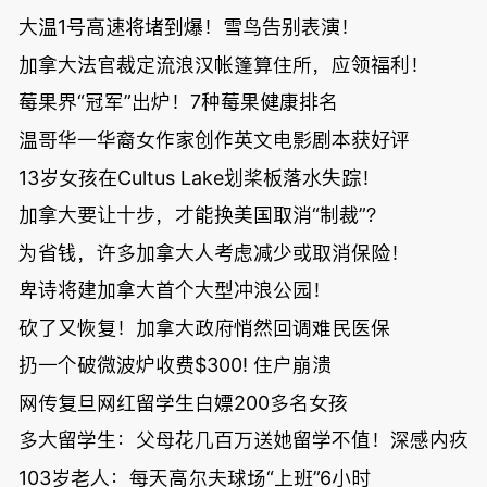
大温1号高速将堵到爆！雪鸟告别表演！
加拿大法官裁定流浪汉帐篷算住所，应领福利！
莓果界“冠军”出炉！7种莓果健康排名
温哥华一华裔女作家创作英文电影剧本获好评
13岁女孩在Cultus Lake划桨板落水失踪！
加拿大要让十步，才能换美国取消“制裁”？
为省钱，许多加拿大人考虑减少或取消保险！
卑诗将建加拿大首个大型冲浪公园！
砍了又恢复！加拿大政府悄然回调难民医保
扔一个破微波炉收费$300! 住户崩溃
网传复旦网红留学生白嫖200多名女孩
多大留学生：父母花几百万送她留学不值！深感内疚
103岁老人：每天高尔夫球场“上班”6小时