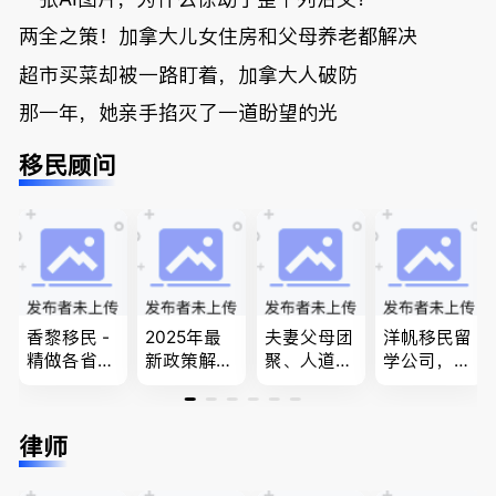
两全之策！加拿大儿女住房和父母养老都解决
超市买菜却被一路盯着，加拿大人破防
那一年，她亲手掐灭了一道盼望的光
移民顾问
香黎移民 -
2025年最
夫妻父母团
洋帆移民留
精做各省省
新政策解
聚、人道移
学公司，精
提名,LMIA,
读，政府持
民、LMIA
做旅游转学
签证,工作
牌顾问为您
和工签 移
签各类签证
推荐。持牌
免费咨询各
民难民上诉
留学转学，
律师
顾问免费为
类疑难签证
疑难问题的
BCPNP，E
您解答各类
问题，夫妻
解决 各类
E，团聚移