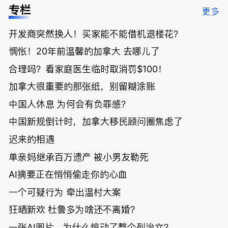
低；免费狂
了；一夜返
被罚1680
曝光；美国
专栏
更多
送50万磅蔬
贫！华人找
刀，公寓惊
夫妻住进殡
菜！大
银行做房贷
现天价罚
仪馆
开发商突然换人！买家能不能借机退楼花？
温“丑陋土
欠款多出$1
单；房市崩
豆日”冲击
9万；突
盘前兆？加
惆怅！20年前温馨的加拿大 去哪儿了
吉尼斯纪
发！无辜男
国租赁市场
录；惨！留
孩温哥华市
恐迎暴跌危
合理吗？看家庭医生临时取消罚$100！
学生换汇被
中心被刺身
机！
加拿大很重要的那张纸，别留糊涂账
骗光2万美
亡；
元，还被卷
中国人休息 为何会有负罪感？
入跨国刑案
账户遭封！
中国新规倒计时，加拿大移民顾问圈焦虑了
迟来的相遇
单亲妈继承百万遗产 被小男友勒死
AI摘要正在悄悄偷走你的心血
一个可疑行为 牵出温村大案
狂晒新欢 杜鲁多为啥还不离婚？
一张AI图片，为什么惊动了整个列治文？