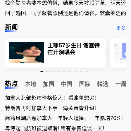
找个勤快老婆本想偷懒，结果今天被派除草，明天还
回了趟国，同学聚餐照例还是他们请客。软囊羞涩的
新闻
更多
王菲57岁生日 谢霆锋
在开演唱会
热点
本地
加国
中国
国际
精选
一周
加拿大北部超市价格惊人！看账单想哭！
特朗普再对加拿大下手：海关审查升级！
麻将风潮席卷加拿大：年轻人追捧、一年暴增70%！
卑诗起飞航班被迫取消! 所有乘客延误一天!