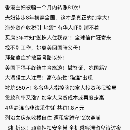
香港主妇被骗一个月内转账81次！
夫妇徒步8年横穿全国，这才是真正的加拿大！
海外资产收税引“地震” 有华人吓到睡不着
买房3年才知“蜘蛛人住我家”！全球信件狂寄来
找不到工作，她离美回国陪父母！
拜登癌症扩散至骨骼以外!
美国下狠手终结生育旅游！撤签证，冻国籍？
大温猫主人注意！高传染性“猫瘟”出现
被坑$50万! 多名华人指控陷加拿大投资移民骗局
贷款利率又涨？加拿大房贷成本或再度走高
4华裔温岛非法采生蚝 共罚1.8万元
列治文房东收楼自住 遭租客蹲守12次穿崩
飞机折返！顽童拒扣安全带 全机乘客滞留卑诗过夜