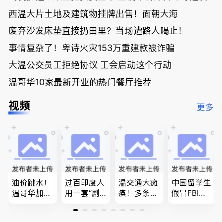
西温大片土地及建筑物挂牌出售！面朝大海
废弃沙发床垫直接扔田里？当场遭路人喝止！
事情复杂了！卑诗火灾153万重建款被诈骗
大温公交员工拒绝协议 工会启动这个行动
温哥华10家最新开业的热门餐厅推荐
视频
更多
油价跳水！
过百印度人
温交通大瘫
中国留学生
温哥华加油
用一套“剧
痪！多条主
假冒FBI上
省大钱，专
本”，移民
路封死到年
门行骗；泰
家曝还会更
官：太假
底；做顿饭
国高僧丑闻