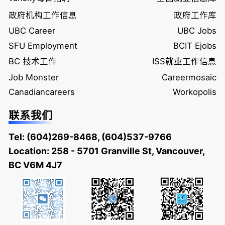
政府机构工作信息
政府工作库
UBC Career
UBC Jobs
SFU Employment
BCIT Ejobs
BC 技术工作
ISS就业工作信息
Job Monster
Careermosaic
Canadiancareers
Workopolis
联系我们
Tel:
(604)269-8468
,
(604)537-9766
Location: 258 - 5701 Granville St, Vancouver,
BC V6M 4J7