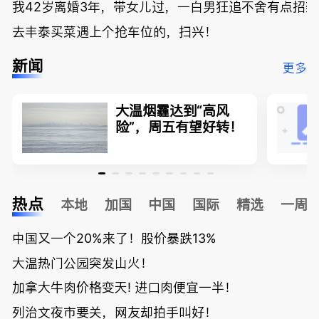
我42岁离婚3年，带女儿过，一白男狂追不舍有点招
去丰泰买菜遇上个抢车位的，扫兴！
新闻
更多
大温烟霾达到“高风
险”，周五有望好转！
热点
本地
加国
中国
国际
精选
一周
中国又一个20%来了！股价暴跌13%
大温热门公园突发山火！
加拿大牛肉价格变天! 进口肉便宜一半！
列治文夜市要关，网友却拍手叫好！