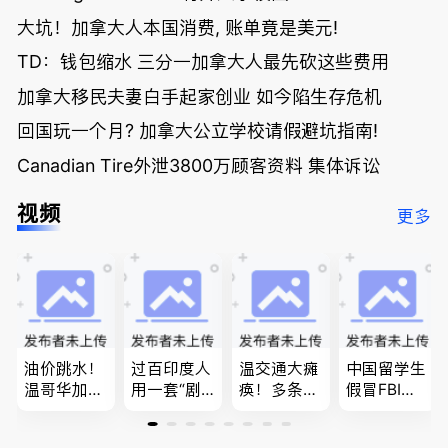
大坑！加拿大人本国消费, 账单竟是美元!
TD：钱包缩水 三分一加拿大人最先砍这些费用
加拿大移民夫妻白手起家创业 如今陷生存危机
回国玩一个月? 加拿大公立学校请假避坑指南!
Canadian Tire外泄3800万顾客资料 集体诉讼
视频
更多
油价跳水！
过百印度人
温交通大瘫
中国留学生
温哥华加油
用一套“剧
痪！多条主
假冒FBI上
省大钱，专
本”，移民
路封死到年
门行骗；泰
家曝还会更
官：太假
底；做顿饭
国高僧丑闻