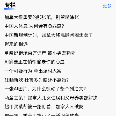
低；免费狂
了；一夜返
被罚1680
曝光；美国
专栏
更多
送50万磅蔬
贫！华人找
刀，公寓惊
夫妻住进殡
菜！大
银行做房贷
现天价罚
仪馆
加拿大很重要的那张纸，别留糊涂账
温“丑陋土
欠款多出$1
单；房市崩
豆日”冲击
9万；突
盘前兆？加
中国人休息 为何会有负罪感？
吉尼斯纪
发！无辜男
国租赁市场
录；惨！留
孩温哥华市
恐迎暴跌危
中国新规倒计时，加拿大移民顾问圈焦虑了
学生换汇被
中心被刺身
机！
迟来的相遇
骗光2万美
亡；
元，还被卷
单亲妈继承百万遗产 被小男友勒死
入跨国刑案
账户遭封！
AI摘要正在悄悄偷走你的心血
一个可疑行为 牵出温村大案
狂晒新欢 杜鲁多为啥还不离婚？
一张AI图片，为什么惊动了整个列治文？
两全之策！加拿大儿女住房和父母养老都解决
超市买菜却被一路盯着，加拿大人破防
那一年，她亲手掐灭了一道盼望的光