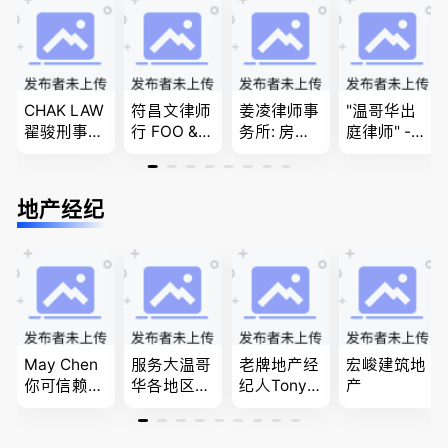
团聚，投资
民和魁北克
商业移民，
问题
移民以及各
PEQ60472
名校申请
类省提名和
08731
技术移民
CHAK LAW
符昌文律师
姜凌律师事
"温哥华出
翟骏刑事交
行 FOO & C
务所: 房产
庭律师" -
通大律师
OMPANY-
过户专做急
华夏律师事
刑事辩护/
家庭法, 离
件。婚姻
务所 - 劳动
民事诉讼/
婚/财产分
法/公司法/
法， 建
地产经纪
房产过户
配, 子女抚
民事商业诉
筑， 人身
养, 刑事法
讼律师
伤害，商业
纠纷，审判
辩护
May Chen
服务大温哥
老牌地产经
宏峻建筑地
你可信赖的
华各地区的
纪人Tony L
产
山东人，
住宅及商业
in 忠于客户
为你提供全
地产专业持
经验买卖