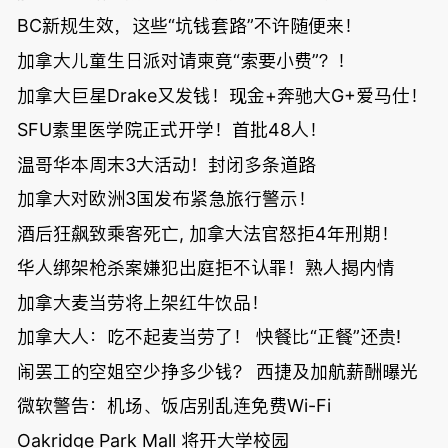
BC新规生效，这些“坑钱套路”不许随便来！
加拿大儿童生日派对请柬竟“索要小费”？！
加拿大巨星Drake又发钱！现金+奔驰大G+爱马仕！
SFU素里医学院正式开学！首批48人！
温哥华本周末3大活动！封闭多条道路
加拿大对欧洲3国发布紧急旅行警示！
酒后狂飙致乘客死亡, 加拿大法官怒拒4年刑期！
华人绑架枪杀案嫌犯出庭拒不认罪！熟人揭内情
加拿大麦当劳将上架红牛饮品！
加拿大人：吃不起麦当劳了！ 快餐比“正餐”还贵!
闹罢工的空姐空少挣多少钱？ 西捷及加航薪酬曝光
微软警告：机场、饭店别乱连免费Wi-Fi
Oakridge Park Mall 将开大学校园