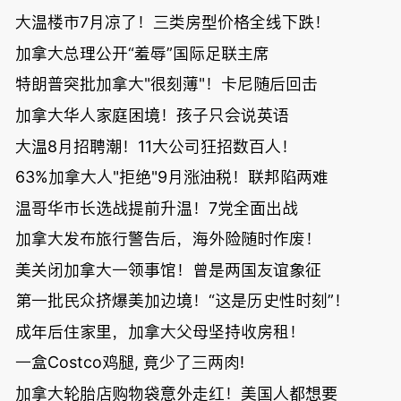
大温楼市7月凉了！三类房型价格全线下跌！
加拿大总理公开“羞辱”国际足联主席
特朗普突批加拿大"很刻薄"！卡尼随后回击
加拿大华人家庭困境！孩子只会说英语
大温8月招聘潮！11大公司狂招数百人！
63%加拿大人"拒绝"9月涨油税！联邦陷两难
温哥华市长选战提前升温！7党全面出战
加拿大发布旅行警告后，海外险随时作废！
美关闭加拿大一领事馆！曾是两国友谊象征
第一批民众挤爆美加边境！“这是历史性时刻”！
成年后住家里，加拿大父母坚持收房租！
一盒Costco鸡腿, 竟少了三两肉!
加拿大轮胎店购物袋意外走红！美国人都想要