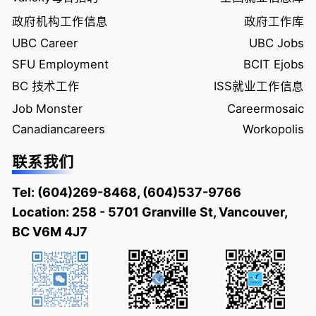
政府机构工作信息
政府工作库
UBC Career
UBC Jobs
SFU Employment
BCIT Ejobs
BC 技术工作
ISS就业工作信息
Job Monster
Careermosaic
Canadiancareers
Workopolis
联系我们
Tel:
(604)269-8468
,
(604)537-9766
Location: 258 - 5701 Granville St, Vancouver,
BC V6M 4J7