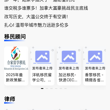
谁交税多谁票多！加拿大富豪挑战民主底线
改写历史，大温公交终于有空调！
扎心! 温哥华城市魅力远逊多伦多
移民顾问
2025年最
洋帆移民留
加达移民-
香黎移民 -
新政策解
学公司，精
快速CEC&P
精做各省省
读，政府持
做旅游转学
NP真实工
提名,LMIA,
牌顾问为您
签各类签证
作机会 移
签证,工作
免费咨询各
留学转学，
民上诉、家
推荐。持牌
律师
类疑难签证
BCPNP，E
庭团聚，特
顾问免费为
问题，夫妻
E，团聚移
快技术移民
您解答各类