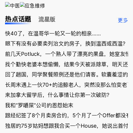
热点话题
流星版
更多
快40了，在温哥华一轮又一轮的相亲……
眼下有没有必要卖列治文的房子，换到温西或西温？
前几天Potluck，一个熟人带了漂亮的果盘，她室友悄
找个勤快老婆本想偷懒，结果今天被派除草，明天还
回了趟国，同学聚餐照例还是他们请客。软囊羞涩的
长周末遇上一伙70+的追鲸老人，突然没那么怕变老了
来加拿大留学后，什么事情让你第一次破防？
我和“罗嚼屎”公司的恩怨始末
跟经纪签了8个月卖房合约，5个月了一个Offer都没
独居的75岁姑妈想跟我合买一个House，她说出首付