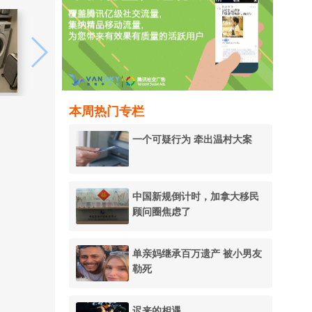
本周热门专栏
一个可疑行为 牵出温村大案
中国新规倒计时，加拿大移民
顾问圈焦虑了
单亲妈继承百万遗产 被小男友
勒死
迟来的相遇