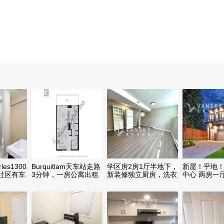
les1300
Burquitlam天车站走路
学区房2房1厅半地下，
新屋！平地
社区有车
3分钟，一房公寓出租
新装修独立厨房，洗衣
中心 两房一
干衣，近车站，购物