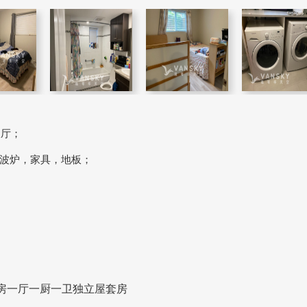
饭厅；
波炉，家具，地板；
，两房一厅一厨一卫独立屋套房