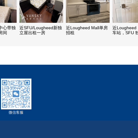
中心带独
近SFU/Lougheed新独
近Lougheed Mall单房
近Lougheed
房间
立屋出租一房
招租
车站，SFU 
房分租
微信客服