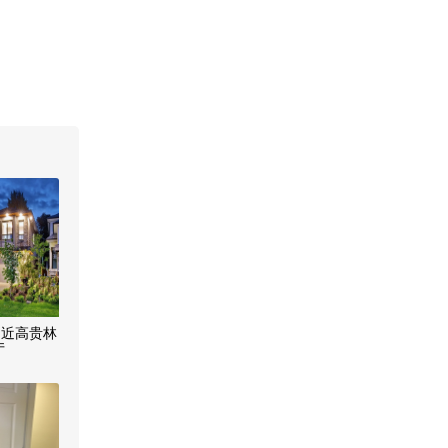
！近高贵林
厅