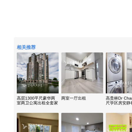
相关推荐
高层1300平尺豪华两
两室一厅出租
高贵林Dr Char
室两卫公寓出租全套家
尺学区房安静
具拎包入住
位拎包入住