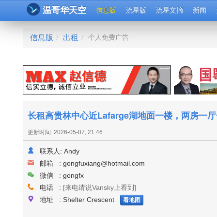
温哥华天空
信息版
流星版
流星文摘
新闻
信息版
出租
个人免费广告
/
/
长租高贵林中心近Lafarge湖地面一楼，两房一
更新时间: 2026-05-07, 21:46
联系人:
Andy
邮箱 :
gongfuxiang@hotmail.com
微信 : gongfx
电话 :
[来电请说Vansky上看到]
地址 : Shelter Crescent
看地图