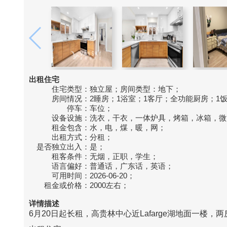
出租住宅
住宅类型：
独立屋；房间类型：地下；
房间情况：
2睡房；1浴室；1客厅；全功能厨房；1
停车：
车位；
设备设施：
洗衣，干衣，一体炉具，烤箱，冰箱，微
租金包含：
水，电，煤，暖，网；
出租方式：
分租；
是否独立出入：
是；
租客条件：
无烟，正职，学生；
语言偏好：
普通话，广东话，英语；
可用时间：
2026-06-20；
租金或价格：
2000左右；
详情描述
6月20日起长租，高贵林中心近Lafarge湖地面一楼