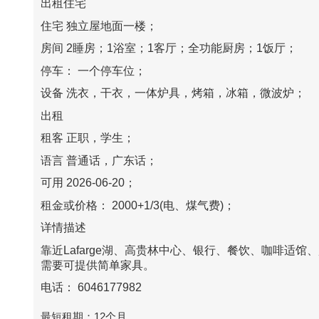
出租住宅
住宅 独立屋地面一楼；
房间 2睡房；1浴室；1客厅；全功能厨房；1饭厅；
停车： 一个停车位；
设备 洗衣，干衣，一体炉具，烤箱，冰箱，微波炉；
出租
租客 正职，学生；
语言 普通话，广东话；
可用 2026-06-20；
租金或价格： 2000+1/3(电、煤气费)；
详情描述
靠近Lafarge湖、高贵林中心、银行、餐饮、咖啡适
需要可提供简单家具。
电话： 6046177982
最短租期：12个月