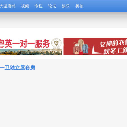
大温店铺
视频
专栏
论坛
娱乐
折扣
厅一卫独立屋套房