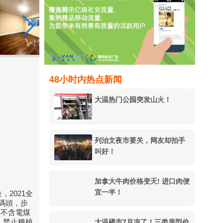
48小时内热点新闻
大温热门公园突发山火！
列治文夜市要关，网友却拍手
叫好！
加拿大牛肉价格变天! 进口肉便
宜一半！
，2021全
人碼頭，步
 (不含電煤
大温楼市7月凉了！三类房型价
，禁止種植