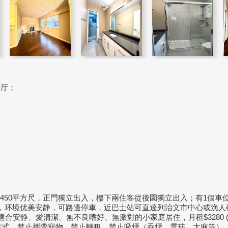
饭厅；
约1,450平方尺，正門獨立出入，樓下兩住客從後園獨立出入；有1個車位
way 内街，环境优美安静，可路邊停車，近巴士站可直達列治文市中心或漁
Secondary, 適合安静、愛清潔、無不良嗜好、無派對的小家庭居住，月租$3280
方式，禁止攜帶寵物，禁止轉租，禁止吸煙（香煙、雪茄、大麻等）