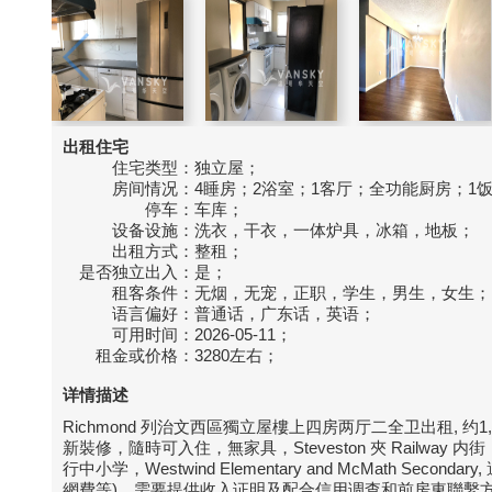
出租住宅
住宅类型：
独立屋；
房间情况：
4睡房；2浴室；1客厅；全功能厨房；1
停车：
车库；
设备设施：
洗衣，干衣，一体炉具，冰箱，地板；
出租方式：
整租；
是否独立出入：
是；
租客条件：
无烟，无宠，正职，学生，男生，女生；
语言偏好：
普通话，广东话，英语；
可用时间：
2026-05-11；
租金或价格：
3280左右；
详情描述
Richmond 列治文西區獨立屋樓上四房两厅二全卫出租, 
新裝修，隨時可入住，無家具，Steveston 夾 Rail
行中小学，Westwind Elementary and McMath 
網費等)，需要提供收入证明及配合信用调查和前房東聯繫