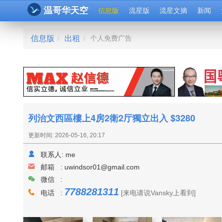
温哥华天空
信息版
流星版
流星文摘
新闻
信息版
出租
个人免费广告
/
/
列治文西區樓上4房2衛2厅獨立出入 $3280
更新时间: 2026-05-16, 20:17
联系人:
me
邮箱 :
uwindsor01@gmail.com
微信 :
7788281311
电话 :
[来电请说Vansky上看到]