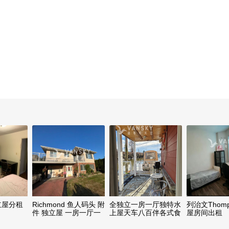
独立屋分租
Richmond 鱼人码头 附
全独立一房一厅独特水
列治文Thom
件 独立屋 一房一厅一
上屋天车八百伴各式食
屋房间出租
厨一卫 独立出入 1450
店超市近在咫尺却又旺
中带静