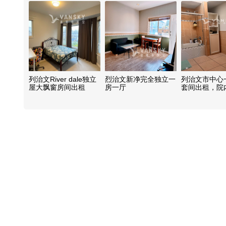
列治文River dale独立
烈治文新净完全独立一
列治文市中心
屋大飘窗房间出租
房一厅
套间出租，院
独立卫浴