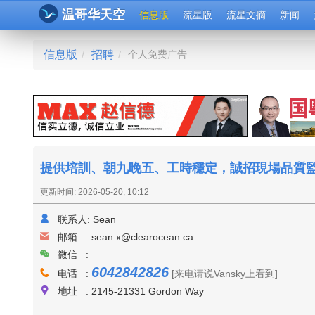
温哥华天空
信息版
流星版
流星文摘
新闻
信息版
招聘
个人免费广告
/
/
提供培訓、朝九晚五、工時穩定，誠招現場品質
更新时间: 2026-05-20, 10:12
联系人:
Sean
邮箱 :
sean.x@clearocean.ca
微信 :
6042842826
电话 :
[来电请说Vansky上看到]
地址 : 2145-21331 Gordon Way