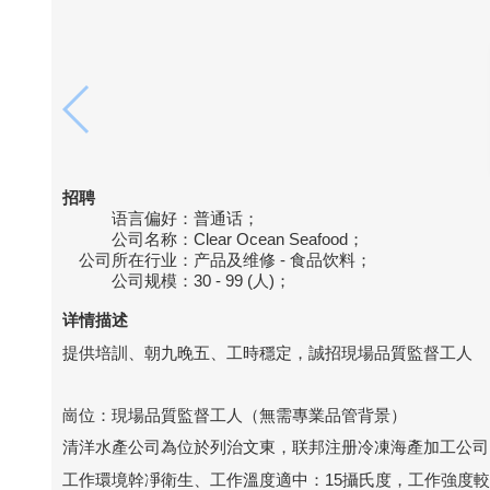
招聘
语言偏好：
普通话；
公司名称：
Clear Ocean Seafood；
公司所在行业：
产品及维修 - 食品饮料；
公司规模：
30 - 99 (人)；
详情描述
提供培訓、朝九晚五、工時穩定，誠招現場品質監督工人
崗位：現場品質監督工人（無需專業品管背景）
清洋水產公司為位於列治文東，联邦注册冷凍海產加工公司
工作環境幹凈衛生、工作溫度適中：15攝氏度，工作強度