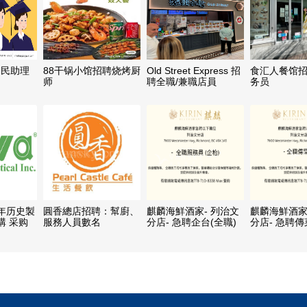
移民助理
88干锅小馆招聘烧烤厨
Old Street Express 招
食汇人餐馆
师
聘全職/兼職店員
务员
20年历史製
圓香總店招聘：幫廚、
麒麟海鮮酒家- 列治文
麒麟海鮮酒家
購 采购
服務人員數名
分店- 急聘企台(全職)
分店- 急聘傳
職)