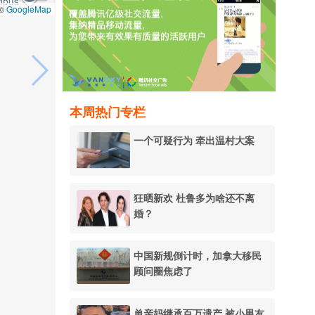
GoogleMap
 ©
本周热门专栏
一个可疑行为 牵出温村大案
狂晒新欢 杜鲁多为啥还不离
婚？
中国新规倒计时，加拿大移民
顾问圈焦虑了
单亲妈继承百万遗产 被小男友