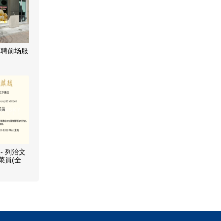
招聘前场服
- 列治文
菜員(全