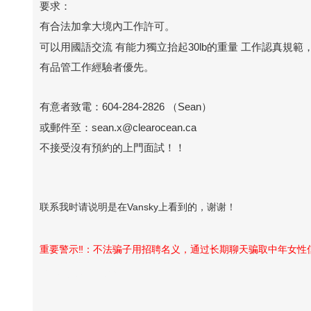
要求：
有合法加拿大境內工作許可。
可以用國語交流 有能力獨立抬起30lb的重量 工作認真規
有品管工作經驗者優先。
有意者致電：604-284-2826 （Sean）
或郵件至：sean.x@clearocean.ca
不接受沒有預約的上門面試！！
联系我时请说明是在Vansky上看到的，谢谢！
重要警示‼️：不法骗子用招聘名义，通过长期聊天骗取中年女
Vansky Copyright