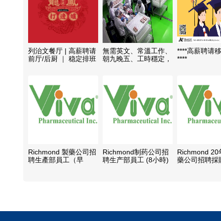
列治文餐厅 | 高薪聘请
無需英文、常溫工作、
****高薪聘请
前厅/后厨 ｜ 稳定排班
朝九晚五、工時穩定，
****
誠招包裝工人
Richmond 製藥公司招
Richmond制药公司招
Richmond 
聘生產部員工（早
聘生产部員工 (8小時)
藥公司招聘採
班:6:00AM-2:30PM 或
晚班
專員
晚班: 2:00PM-
10:30PM）