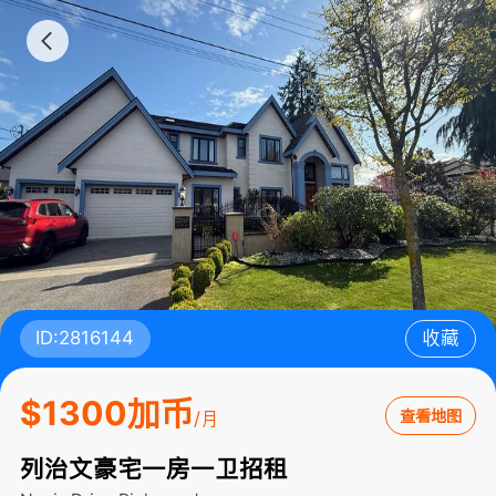
ID:2816144
收藏
$1300加币
查看地图
/月
列治文豪宅一房一卫招租