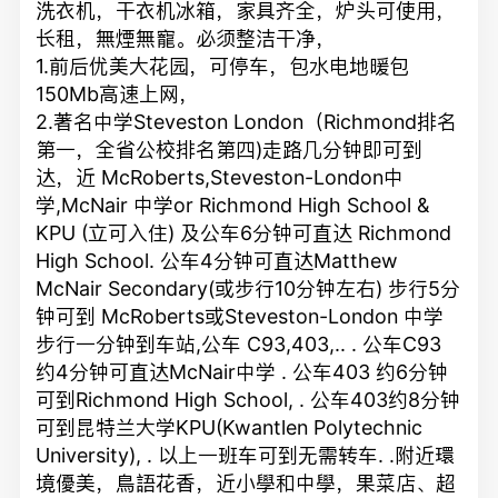
洗衣机，干衣机冰箱，家具齐全，炉头可使用，
长租，無煙無寵。必须整洁干净，
1.前后优美大花园，可停车，包水电地暖包
150Mb高速上网，
2.著名中学Steveston London（Richmond排名
第一，全省公校排名第四)走路几分钟即可到
达，近 McRoberts,Steveston-London中
学,McNair 中学or Richmond High School &
KPU (立可入住) 及公车6分钟可直达 Richmond
High School. 公车4分钟可直达Matthew
McNair Secondary(或步行10分钟左右) 步行5分
钟可到 McRoberts或Steveston-London 中学
步行一分钟到车站,公车 C93,403,.. . 公车C93
约4分钟可直达McNair中学 . 公车403 约6分钟
可到Richmond High School, . 公车403约8分钟
可到昆特兰大学KPU(Kwantlen Polytechnic
University), . 以上一班车可到无需转车. .附近環
境優美，鳥語花香，近小學和中學，果菜店、超