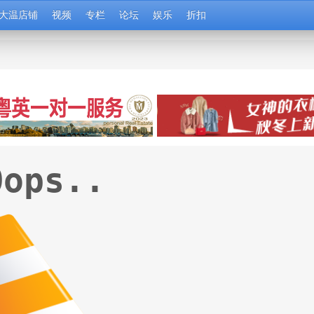
大温店铺
视频
专栏
论坛
娱乐
折扣
Oops..