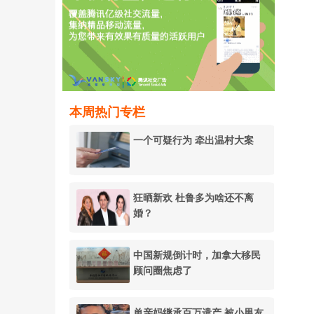
本周热门专栏
一个可疑行为 牵出温村大案
狂晒新欢 杜鲁多为啥还不离
婚？
中国新规倒计时，加拿大移民
顾问圈焦虑了
单亲妈继承百万遗产 被小男友