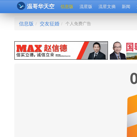
温哥华天空
信息版
流星版
流星文摘
新闻
信息版
交友征婚
个人免费广告
/
/