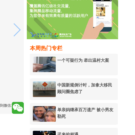
本周热门专栏
一个可疑行为 牵出温村大案
中国新规倒计时，加拿大移民
顾问圈焦虑了
到微信:
单亲妈继承百万遗产 被小男友
勒死
迟来的相遇