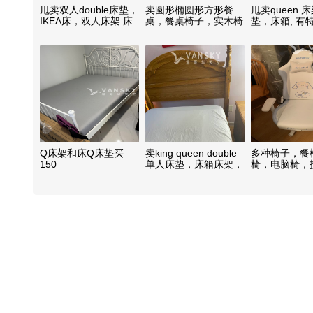
甩卖双人double床垫，
卖圆形椭圆形方形餐
甩卖queen 
IKEA床，双人床架 床
桌，餐桌椅子，实木椅
垫，床箱, 有
箱 单人床垫床架，助
子，古董餐桌，加少量
床垫，加费用
送
费用助送
Q床架和床Q床垫买
卖king queen double
多种椅子，餐
150
单人床垫，床箱床架，
椅，电脑椅，
特硬海马，桌椅，助送
餐桌椅子，收