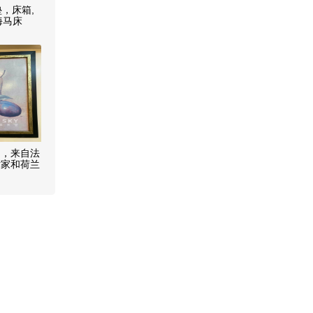
垫，床箱,
海马床
助送
品，来自法
术家和荷兰
0起，看