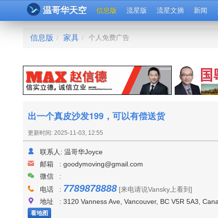
温哥华天空
信息版
流星版
流星文摘
新闻
信息版
家具
个人免费广告
/
/
出一个真皮沙发199，可以有偿送货
更新时间: 2025-11-03, 12:55
联系人:
温哥华Joyce
邮箱 :
goodymoving@gmail.com
微信 :
7789878888
电话 :
[来电请说Vansky上看到]
地址 : 3120 Vanness Ave, Vancouver, BC V5R 5A3, Ca
看地图