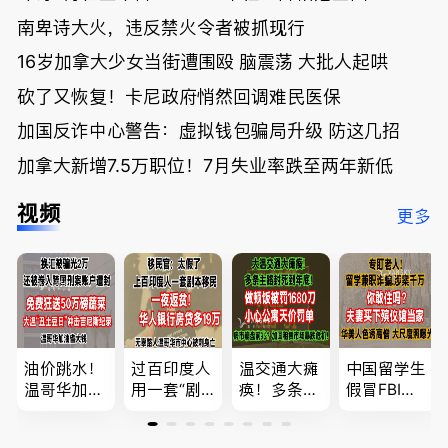
南卑诗大火，违反禁火令者被抓现行
16岁加拿大少女当街遭围殴 脑震荡 大批人起哄
砍了又恢复！卡尼政府悄然回调难民医保
加国反诈中心警告：虚拟钱包骗局升级 防这几招
加拿大新增7.5万职位！7月失业率跌至两年新低
视频
更多
油价跳水！
过百印度人
温交通大瘫
中国留学生
温哥华加油
用一套“剧
痪！多条主
假冒FBI上
省大钱，专
本”，移民
路封死到年
门行骗；泰
家曝还会更
官：太假
底；做顿饭
国高僧丑闻