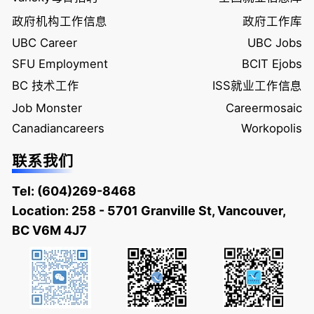
政府机构工作信息
政府工作库
UBC Career
UBC Jobs
SFU Employment
BCIT Ejobs
BC 技术工作
ISS就业工作信息
Job Monster
Careermosaic
Canadiancareers
Workopolis
联系我们
Tel:
(604)269-8468
Location: 258 - 5701 Granville St, Vancouver,
BC V6M 4J7