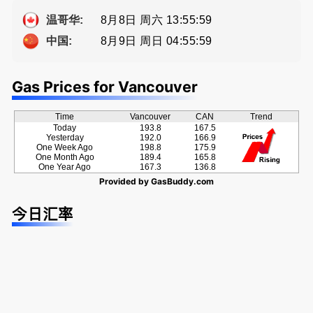
牌地产经纪
方位的地产
Sophia Fan
服务
8月8日 周六 13:56:00
温哥华:
房屋买卖,
8月9日 周日 04:56:00
中国:
资产规划管
理
Gas Prices for Vancouver
Time
Vancouver
CAN
Trend
Today
193.8
167.5
Yesterday
192.0
166.9
One Week Ago
198.8
175.9
One Month Ago
189.4
165.8
One Year Ago
167.3
136.8
Provided by
GasBuddy.com
今日汇率