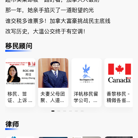
那一年，她亲手掐灭了一道盼望的光
谁交税多谁票多！加拿大富豪挑战民主底线
改写历史，大温公交终于有空调！
移民顾问
移民、签
夫妻父母团
洋帆移民留
香黎移民 -
证、上诉 --
聚、人道移
学公司，精
精做各省省
-”亲自负
民、LMIA
做旅游转学
提名,LMIA,
责、全程跟
和工签 移
签各类签证
签证,工作
进”的RCIC-
民难民上诉
留学转学，
推荐。持牌
律师
IRB持牌移
疑难问题的
BCPNP，E
顾问免费为
民顾问
解决 各类
E，团聚移
您解答各类