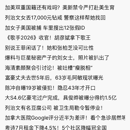
加美双重国籍还有戏吗？美新禁令严打赴美生育
列治文女丢17,000元钻戒 警察这样帮她找回
加女子美国被捕 车里搜出12张假ID
《歌手2026》收官！胡彦斌拿下歌王
别说王菲闲话了！她和张柏芝没可比性
爆料与巨星秘密产子的刘女士，照片被扒出了
海清素颜聚会引讨论！被吐槽“瘦脱相”
富豪丈夫去世5年后，63岁毛阿敏现状曝光
陈冲自曝19岁被侵犯！隐忍43年才开口
大S4.6亿豪宅过户完成，具俊晔被曝分得约1.5亿
列治文有名豆腐公司 被卫生局勒令暂停业！
加拿大医院Google评分近半为差评！看个急诊居然等了
卑诗7月租金下降4.5%！5个社区降幅冠全国