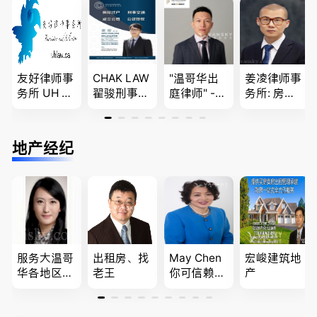
移民签证
民和魁北克
问题
、翻译和海
PEQ60472
牙认证
08731
友好律师事
CHAK LAW
"温哥华出
姜凌律师事
务所 UH LA
翟骏刑事交
庭律师" -
务所: 房产
W，专注U
通大律师
华夏律师事
过户专做急
BC地区及
刑事辩护/
务所 - 劳动
件。婚姻
温哥华，公
民事诉讼/
法， 建
法/公司法/
地产经纪
司商业、收
房产过户
筑， 人身
民事商业诉
购兼并、婚
伤害，商业
讼律师
姻家庭、遗
纠纷，审判
嘱遗产
辩护
服务大温哥
出租房、找
May Chen
宏峻建筑地
华各地区的
老王
你可信赖的
产
住宅及商业
山东人，
地产专业持
为你提供全