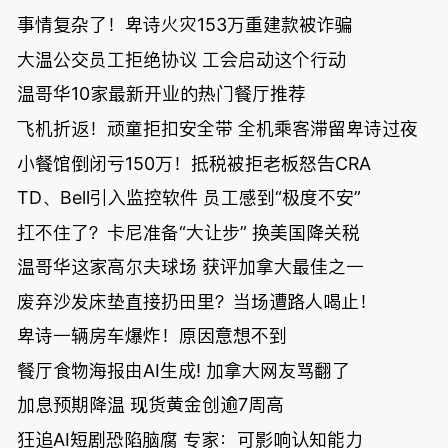
事情复杂了！卑诗火灾153万重建款被诈骗
大温公交员工拒绝协议 工会启动这个行动
温哥华10家最新开业的热门餐厅推荐
飞机折返！顽童拒扣安全带 全机乘客滞留卑诗过夜
小餐馆倒闭亏150万！抵税被拒老板怒告CRA
TD、Bell引入监控软件 员工感到“极度不安”
扛不住了？卡尼准备“大让步” 换美国降关税
温哥华这家高尔夫球场 获评加拿大最佳之一
废弃沙发床垫直接扔田里？当场遭路人喝止！
卑诗一辆房车爆炸！原因意想不到
餐厅食物海报由AI生成! 加拿大网友骂翻了
加息预期降温 现货黄金创逾7周高
狂追AI短剧恐陷脑腐 专家：可影响认知能力