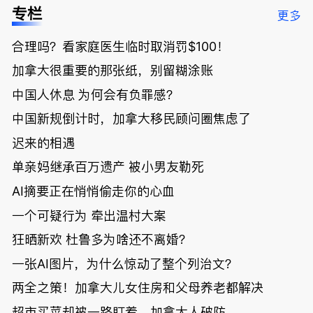
低；免费狂
了；一夜返
被罚1680
曝光；美国
专栏
更多
送50万磅蔬
贫！华人找
刀，公寓惊
夫妻住进殡
菜！大
银行做房贷
现天价罚
仪馆
合理吗？看家庭医生临时取消罚$100！
温“丑陋土
欠款多出$1
单；房市崩
豆日”冲击
9万；突
盘前兆？加
加拿大很重要的那张纸，别留糊涂账
吉尼斯纪
发！无辜男
国租赁市场
录；惨！留
孩温哥华市
恐迎暴跌危
中国人休息 为何会有负罪感？
学生换汇被
中心被刺身
机！
中国新规倒计时，加拿大移民顾问圈焦虑了
骗光2万美
亡；
元，还被卷
迟来的相遇
入跨国刑案
账户遭封！
单亲妈继承百万遗产 被小男友勒死
AI摘要正在悄悄偷走你的心血
一个可疑行为 牵出温村大案
狂晒新欢 杜鲁多为啥还不离婚？
一张AI图片，为什么惊动了整个列治文？
两全之策！加拿大儿女住房和父母养老都解决
超市买菜却被一路盯着，加拿大人破防