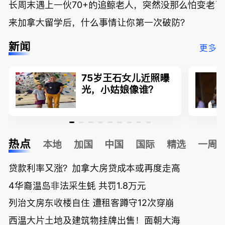
长周末遇上一伙70+的追鲸老人，突然没那么怕变老了
来加拿大留学后，什么事情让你第一次破防？
新闻
更多
75岁王石女儿近照曝
光，小姑娘像谁？
热点
本地
加国
中国
国际
精选
一周
贷款利率又涨？加拿大房贷成本或再度走高
4华裔温岛非法采生蚝 共罚1.8万元
列治文房东收楼自住 遭租客蹲守12次穿崩
西温大片土地及建筑物挂牌出售！面朝大海