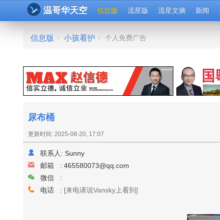
温哥华天空
信息版
流星版
流星文摘
新闻
信息版
小孩看护
个人免费广告
/
/
尿布桶
更新时间: 2025-08-20, 17:07
联系人:
Sunny
邮箱 :
465580073@qq.com
微信 :
电话 :
[来电请说Vansky上看到]