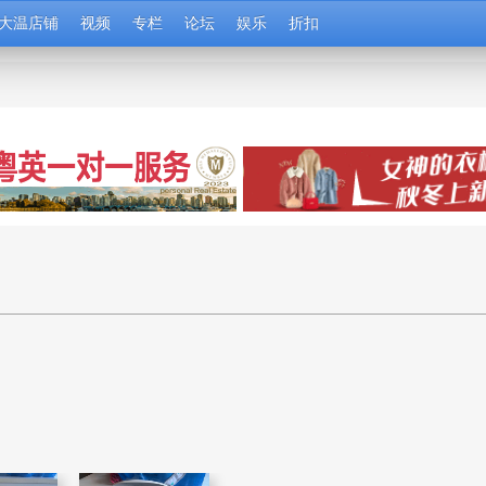
大温店铺
视频
专栏
论坛
娱乐
折扣