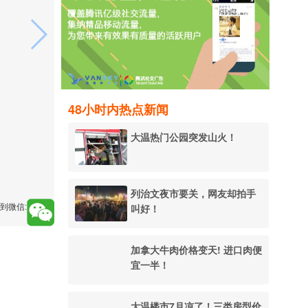
48小时内热点新闻
大温热门公园突发山火！
列治文夜市要关，网友却拍手
叫好！
到微信:
加拿大牛肉价格变天! 进口肉便
宜一半！
大温楼市7月凉了！三类房型价