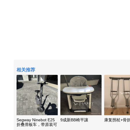
相关推荐
Segway Ninebot E25
9成新BB椅平讓
康复拐杖+骨
折叠滑板车，带原装可
升降座椅。