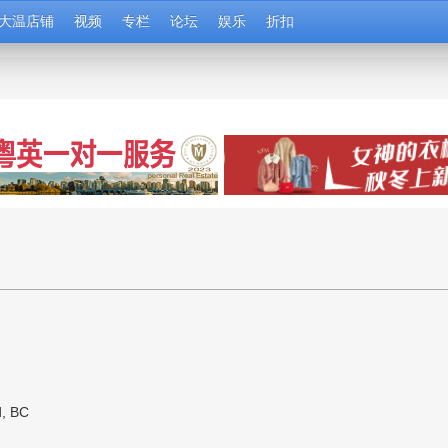
大温店铺
视频
专栏
论坛
娱乐
折扣
d, BC