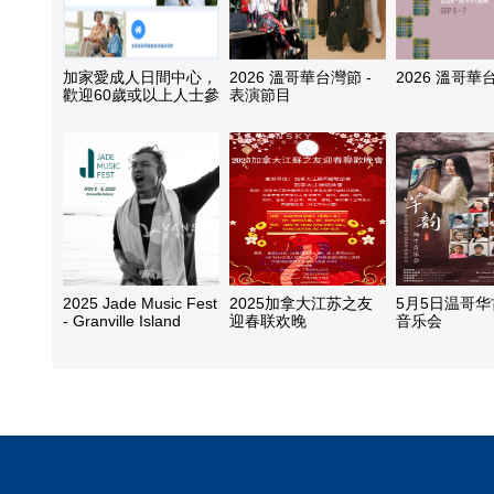
加家愛成人日間中心，
2026 溫哥華台灣節 -
2026 溫哥華
歡迎60歲或以上人士參
表演節目
加
2025 Jade Music Fest
2025加拿大江苏之友
5月5日温哥
- Granville Island
迎春联欢晚
音乐会
Takeover
会-18Jan2025（周
六）晚