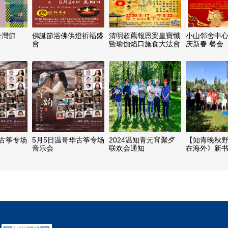
台灣節
佛誕節浴佛供燈祈福盛
清明超薦報恩梁皇寶懺
小山邻舍中心
會
暨瑜伽焰口施食大法會
庆新春 餐会
免）
华古筝专场
5月5日温哥华古筝专场
2024温知青元宵聚歺
【知青晚秋
音乐会
联欢会通知
在海外》新
动】