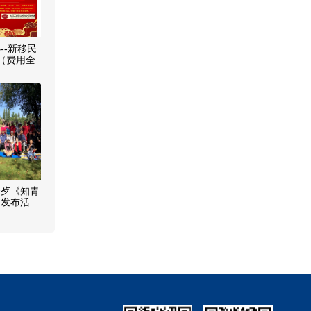
--新移民
 （费用全
野歺《知青
书发布活