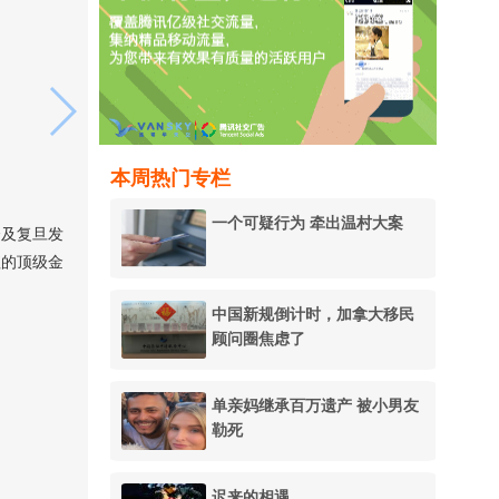
本周热门专栏
一个可疑行为 牵出温村大案
会及复旦发
值的顶级金
中国新规倒计时，加拿大移民
顾问圈焦虑了
单亲妈继承百万遗产 被小男友
勒死
迟来的相遇