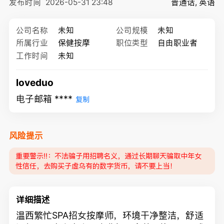
发布时间
2026-05-31 23:48
普通话, 英语
公司名称
未知
公司规模
未知
所属行业
保健按摩
职位类型
自由职业者
工作时间
未知
loveduo
电子邮箱 ****
复制
风险提示
重要警示‼️：不法骗子用招聘名义，通过长期聊天骗取中年女
性信任，去购买子虚乌有的数字货币，请不要上当！
详细描述
温西繁忙SPA招女按摩师，环境干净整洁，舒适