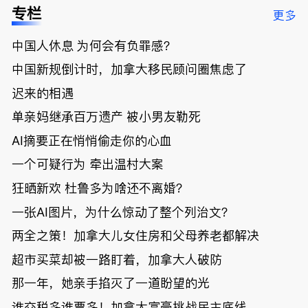
低；免费狂
了；一夜返
被罚1680
曝光；美国
专栏
更多
送50万磅蔬
贫！华人找
刀，公寓惊
夫妻住进殡
菜！大
银行做房贷
现天价罚
仪馆
中国人休息 为何会有负罪感？
温“丑陋土
欠款多出$1
单；房市崩
豆日”冲击
9万；突
盘前兆？加
中国新规倒计时，加拿大移民顾问圈焦虑了
吉尼斯纪
发！无辜男
国租赁市场
录；惨！留
孩温哥华市
恐迎暴跌危
迟来的相遇
学生换汇被
中心被刺身
机！
单亲妈继承百万遗产 被小男友勒死
骗光2万美
亡；
元，还被卷
AI摘要正在悄悄偷走你的心血
入跨国刑案
账户遭封！
一个可疑行为 牵出温村大案
狂晒新欢 杜鲁多为啥还不离婚？
一张AI图片，为什么惊动了整个列治文？
两全之策！加拿大儿女住房和父母养老都解决
超市买菜却被一路盯着，加拿大人破防
那一年，她亲手掐灭了一道盼望的光
谁交税多谁票多！加拿大富豪挑战民主底线