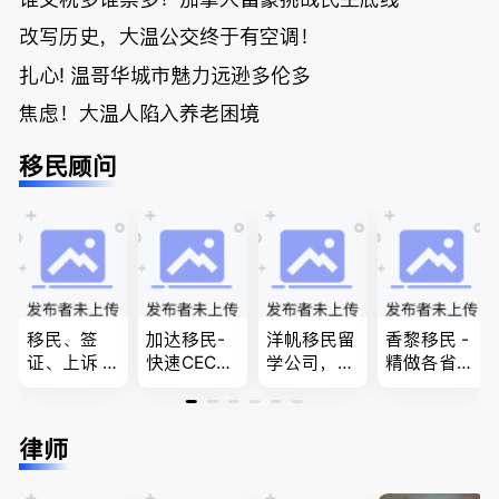
改写历史，大温公交终于有空调！
扎心! 温哥华城市魅力远逊多伦多
焦虑！大温人陷入养老困境
移民顾问
移民、签
加达移民-
洋帆移民留
香黎移民 -
证、上诉 --
快速CEC&P
学公司，精
精做各省省
-”亲自负
NP真实工
做旅游转学
提名,LMIA,
责、全程跟
作机会 移
签各类签证
签证,工作
进”的RCIC-
民上诉、家
留学转学，
推荐。持牌
律师
IRB持牌移
庭团聚，特
BCPNP，E
顾问免费为
民顾问
快技术移民
E，团聚移
您解答各类