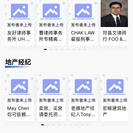
商业移民，
民和魁北克
问题
名校申请
PEQ60472
08731
友好律师事
曹律师事务
CHAK LAW
符昌文律师
务所 UH LA
所专精离
翟骏刑事交
行 FOO & C
W，专注U
婚，分居及
通大律师
OMPANY-
BC地区及
婚前协议，
刑事辩护/
家庭法, 离
温哥华，公
经济纠纷，
民事诉讼/
婚/财产分
地产经纪
司商业、收
財產分割，
房产过户
配, 子女抚
购兼并、婚
地产及生意
养, 刑事法
姻家庭、遗
买卖
嘱遗产
May Chen
卖房，买房
老牌地产经
宏峻建筑地
你可信赖的
请委托资深
纪人Tony L
产
山东人，
地产经纪人
in 忠于客户
为你提供全
Summer Sh
经验买卖