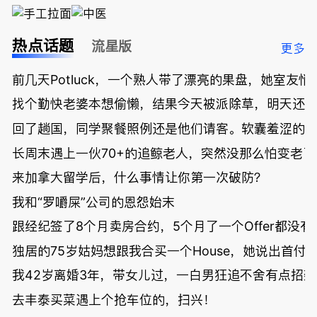
热点话题
流星版
更多
前几天Potluck，一个熟人带了漂亮的果盘，她室友悄
找个勤快老婆本想偷懒，结果今天被派除草，明天还
回了趟国，同学聚餐照例还是他们请客。软囊羞涩的
长周末遇上一伙70+的追鲸老人，突然没那么怕变老了
来加拿大留学后，什么事情让你第一次破防？
我和“罗嚼屎”公司的恩怨始末
跟经纪签了8个月卖房合约，5个月了一个Offer都没
独居的75岁姑妈想跟我合买一个House，她说出首付
我42岁离婚3年，带女儿过，一白男狂追不舍有点招
去丰泰买菜遇上个抢车位的，扫兴！