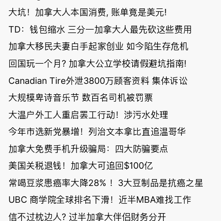
大坑！加拿大人本国消费, 账单竟是美元!
TD：钱包缩水 三分一加拿大人最先砍这些费用
加拿大移民夫妻白手起家创业 如今陷生存危机
回国玩一个月? 加拿大公立学校请假避坑指南!
Canadian Tire外泄3800万顾客资料 集体诉讼
大规模卑诗音乐节 数百名司机被罚票
大温户外工人重启罢工行动！涉污水处理
今年市选新党暴增！列治文本拿比直追温哥华
加拿大免费手机升级骗局：四大防骗要点
美国关税退钱！加拿大可追回$100亿
常喝豆浆患癌率大降28% ！3大豆制品是抗癌之星
UBC 商学院全球排名下滑！近半MBA难找工作
信不过枕边人? 过半加拿大伴侣财务分开