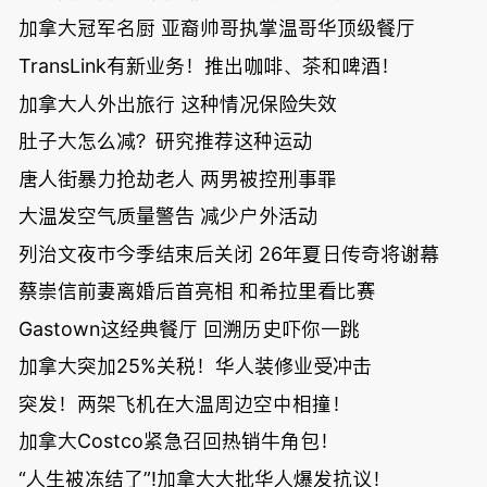
加拿大冠军名厨 亚裔帅哥执掌温哥华顶级餐厅
TransLink有新业务！推出咖啡、茶和啤酒！
加拿大人外出旅行 这种情况保险失效
肚子大怎么减？研究推荐这种运动
唐人街暴力抢劫老人 两男被控刑事罪
大温发空气质量警告 减少户外活动
列治文夜市今季结束后关闭 26年夏日传奇将谢幕
蔡崇信前妻离婚后首亮相 和希拉里看比赛
Gastown这经典餐厅 回溯历史吓你一跳
加拿大突加25%关税！华人装修业受冲击
突发！两架飞机在大温周边空中相撞！
加拿大Costco紧急召回热销牛角包！
“人生被冻结了”!加拿大大批华人爆发抗议！