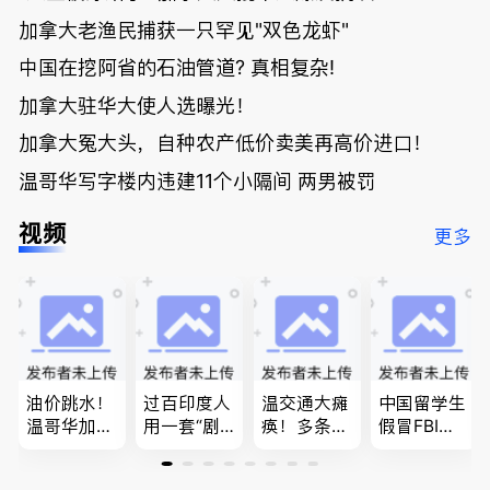
加拿大老渔民捕获一只罕见"双色龙虾"
中国在挖阿省的石油管道? 真相复杂!
加拿大驻华大使人选曝光！
加拿大冤大头，自种农产低价卖美再高价进口！
温哥华写字楼内违建11个小隔间 两男被罚
视频
更多
油价跳水！
过百印度人
温交通大瘫
中国留学生
温哥华加油
用一套“剧
痪！多条主
假冒FBI上
省大钱，专
本”，移民
路封死到年
门行骗；泰
家曝还会更
官：太假
底；做顿饭
国高僧丑闻