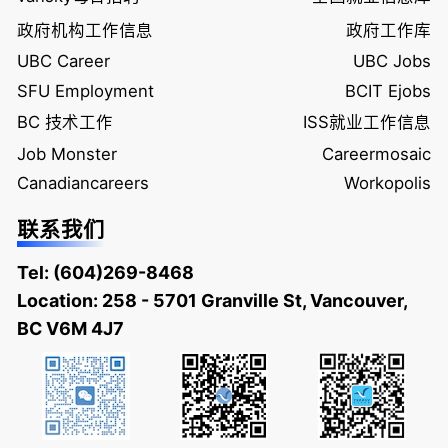
政府机构工作信息
政府工作库
UBC Career
UBC Jobs
SFU Employment
BCIT Ejobs
BC 技术工作
ISS就业工作信息
Job Monster
Careermosaic
Canadiancareers
Workopolis
联系我们
Tel:
(604)269-8468
Location: 258 - 5701 Granville St, Vancouver,
BC V6M 4J7