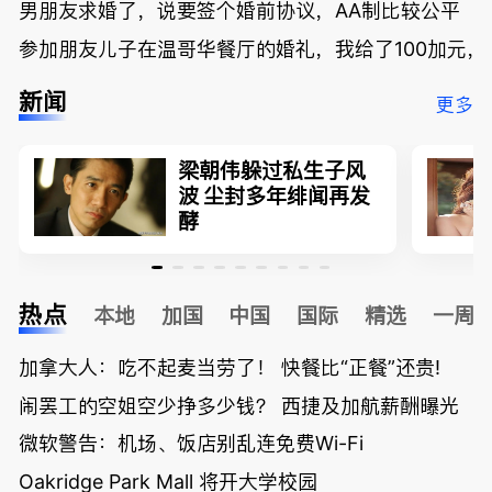
男朋友求婚了，说要签个婚前协议，AA制比较公平
参加朋友儿子在温哥华餐厅的婚礼，我给了100加元，
新闻
更多
梁朝伟躲过私生子风
波 尘封多年绯闻再发
酵
热点
本地
加国
中国
国际
精选
一周
加拿大人：吃不起麦当劳了！ 快餐比“正餐”还贵!
闹罢工的空姐空少挣多少钱？ 西捷及加航薪酬曝光
微软警告：机场、饭店别乱连免费Wi-Fi
Oakridge Park Mall 将开大学校园