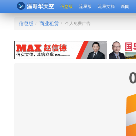
温哥华天空
信息版
流星版
流星文摘
新闻
信息版
商业租赁
个人免费广告
/
/