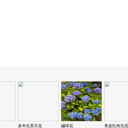
多年生景天花
繡球花
青皮红肉无