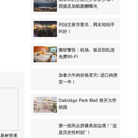
西捷及加航薪酬曝光
列治文夜市要关，网友却拍手
叫好！
微软警告：机场、饭店别乱连
免费Wi-Fi
加拿大牛肉价格变天! 进口肉便
宜一半！
Oakridge Park Mall 将开大学
校园
第一批民众挤爆美加边境！“这
是历史性时刻”！
花果树带果