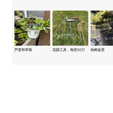
芦荟和草莓
花园工具，每把10刀
柏树盆景