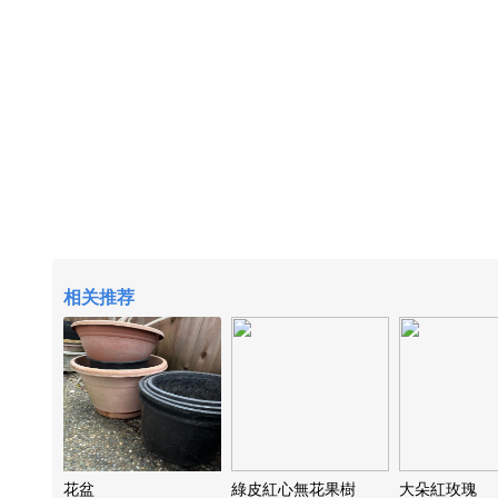
相关推荐
花盆
綠皮紅心無花果樹
大朵紅玫瑰