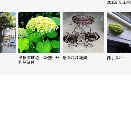
20$及无花果
出售绣球花，荷包牡丹
钢管烤漆花架
佛手瓜种
和马蹄莲