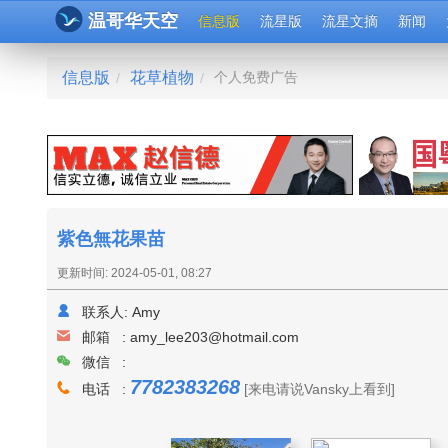
温哥华天空
信息版
流星版
流星文摘
新闻
信息版
花草植物
个人免费广告
/
/
紫色無花果苗
更新时间: 2024-05-01, 08:27
联系人:
Amy
邮箱 :
amy_lee203@hotmail.com
微信 :
7782383268
电话 :
[来电请说Vansky上看到]