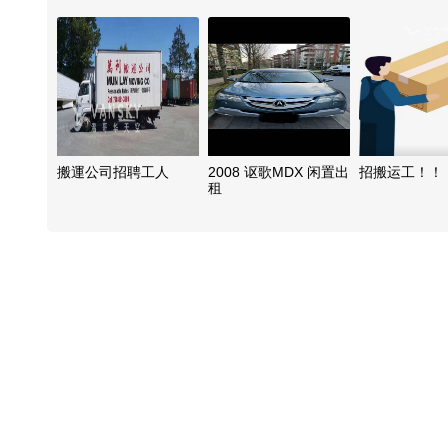
全境及沿线搬家！
搬钢琴！跨省搬家！
搬運公司招聘工人
2008 讴歌MDX 闲置出
招搬运工！！
租