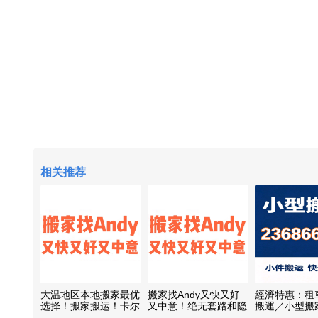
相关推荐
大温地区本地搬家最优
搬家找Andy又快又好
經濟特惠：租
选择！搬家搬运！卡尔
又中意！绝无套路和隐
搬運／小型搬
加里、埃德蒙顿等阿省
形收费！专业搬家！精