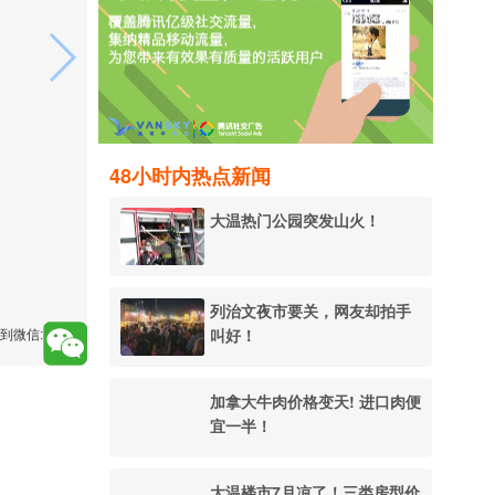
48小时内热点新闻
大温热门公园突发山火！
列治文夜市要关，网友却拍手
叫好！
到微信:
加拿大牛肉价格变天! 进口肉便
宜一半！
大温楼市7月凉了！三类房型价