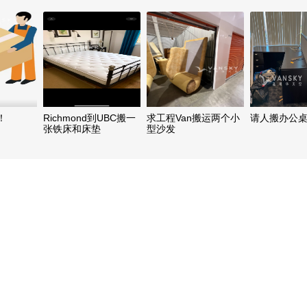
1216
报关清关 仓
家
！
Richmond到UBC搬一
求工程Van搬运两个小
请人搬办公
张铁床和床垫
型沙发