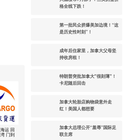
格全线下跌！
第一批民众挤爆美加边境！“这
是历史性时刻”！
成年后住家里，加拿大父母坚
持收房租！
特朗普突批加拿大"很刻薄"！
卡尼随后回击
加拿大轮胎店购物袋意外走
红！美国人都想要
加拿大总理公开“羞辱”国际足
海运 回
联主席
湾 门到
 木箱定制