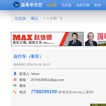
温哥华天空
信息版
流星版
流星文摘
新闻
信息版
搬运
个人免费广告
/
/
自行车（单车）
发布时间: 2024-04-19, 10:15
联系人:
Victor
邮箱 :
2570429051@qq.com
微信 :
7788299199
电话 :
[来电请说Vansky上看到]