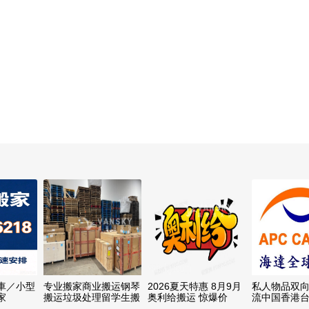
車／小型
专业搬家商业搬运钢琴
2026夏天特惠 8月9月
私人物品双向
家
搬运垃圾处理留学生搬
奥利给搬运 惊爆价
流中国香港台
家仓库搬运家具拆装
100/2人 604-762-
门 专业包装