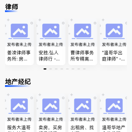
免费咨询各
留学转学，
民上诉、家
进”的RCIC-
律师
类疑难签证
BCPNP，E
庭团聚，特
IRB持牌移
问题，夫妻
E，团聚移
快技术移民
民顾问
团聚，投资
民和魁北克
商业移民，
移民以及各
PEQ60472
名校申请
类省提名和
08731
技术移民
姜凌律师事
安胜.弘人
曹律师事务
"温哥华出
务所: 房产
律师行 -
所专精离
庭律师" -
过户专做急
（大温地区
婚，分居及
华夏律师事
件。婚姻
最大的华人
婚前协议，
务所 - 劳动
法/公司法/
律师行、精
经济纠纷，
法， 建
地产经纪
民事商业诉
干团队、多
財產分割，
筑， 人身
讼律师
名中、外文
地产及生意
伤害，商业
律师、多语
买卖
纠纷，审判
种服务、高
辩护
效优质、助
您安心乐
业、胜劵稳
操)
服务大温哥
卖房，买房
出租房、找
温哥华地产