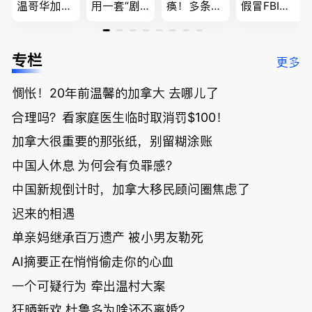
温哥华加油
用一套“剧
痪！多条主
假冒FBI上
省大钱，专
本”，移民
路封死到年
门行骗；泰
家曝还会更
官：太假
底；做顿饭
国高僧丑闻
低；免费狂
了；一夜返
被罚1680
曝光；美国
专栏
更多
送50万磅蔬
贫！华人找
刀，公寓惊
夫妻住进殡
菜！大
银行做房贷
现天价罚
仪馆
惆怅！20年前温馨的加拿大 去哪儿了
温“丑陋土
欠款多出$1
单；房市崩
豆日”冲击
9万；突
盘前兆？加
合理吗？看家庭医生临时取消罚$100！
吉尼斯纪
发！无辜男
国租赁市场
录；惨！留
孩温哥华市
恐迎暴跌危
加拿大很重要的那张纸，别留糊涂账
学生换汇被
中心被刺身
机！
中国人休息 为何会有负罪感？
骗光2万美
亡；
元，还被卷
中国新规倒计时，加拿大移民顾问圈焦虑了
入跨国刑案
账户遭封！
迟来的相遇
单亲妈继承百万遗产 被小男友勒死
AI摘要正在悄悄偷走你的心血
一个可疑行为 牵出温村大案
狂晒新欢 杜鲁多为啥还不离婚？