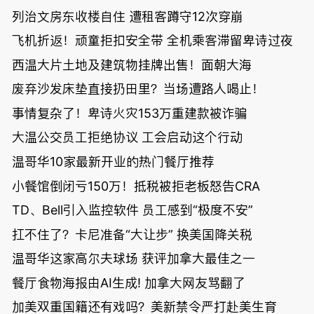
列治文房东收楼自住 遭租客蹲守12次穿崩
飞机折返！顽童拒扣安全带 全机乘客滞留卑诗过夜
西温大片土地及建筑物挂牌出售！面朝大海
废弃沙发床垫直接扔田里？当场遭路人喝止！
事情复杂了！卑诗火灾153万重建款被诈骗
大温公交员工拒绝协议 工会启动这个行动
温哥华10家最新开业的热门餐厅推荐
小餐馆倒闭亏150万！抵税被拒老板怒告CRA
TD、Bell引入监控软件 员工感到“极度不安”
扛不住了？卡尼准备“大让步” 换美国降关税
温哥华这家高尔夫球场 获评加拿大最佳之一
餐厅食物海报由AI生成! 加拿大网友骂翻了
加美双重国籍还有戏吗？美新禁令严打赴美生育