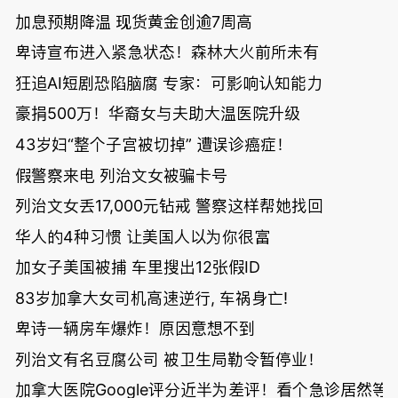
加息预期降温 现货黄金创逾7周高
卑诗宣布进入紧急状态！森林大火前所未有
狂追AI短剧恐陷脑腐 专家：可影响认知能力
豪捐500万！华裔女与夫助大温医院升级
43岁妇“整个子宫被切掉” 遭误诊癌症！
假警察来电 列治文女被骗卡号
列治文女丢17,000元钻戒 警察这样帮她找回
华人的4种习惯 让美国人以为你很富
加女子美国被捕 车里搜出12张假ID
83岁加拿大女司机高速逆行, 车祸身亡!
卑诗一辆房车爆炸！原因意想不到
列治文有名豆腐公司 被卫生局勒令暂停业！
加拿大医院Google评分近半为差评！看个急诊居然等了