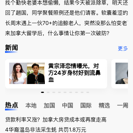
找个勤快老婆本想偷懒，结果今天被派除草，明天还
回了趟国，同学聚餐照例还是他们请客。软囊羞涩的
长周末遇上一伙70+的追鲸老人，突然没那么怕变老了
来加拿大留学后，什么事情让你第一次破防？
新闻
更多
黄宗泽恋情曝光，对
方24岁身材好到流鼻
血
热点
本地
加国
中国
国际
精选
一周
贷款利率又涨？加拿大房贷成本或再度走高
4华裔温岛非法采生蚝 共罚1.8万元