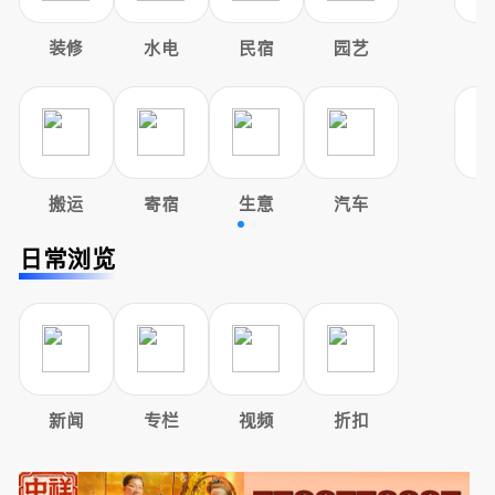
装修
水电
民宿
园艺
搬运
寄宿
生意
汽车
日常浏览
新闻
专栏
视频
折扣