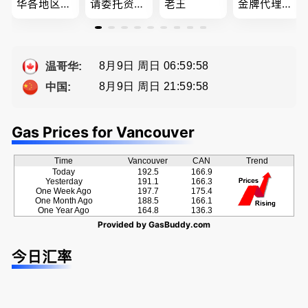
华各地区的
请委托资深
老王
金牌代理经
住宅及商业
地产经纪人
纪人(买，
地产专业持
Summer Sh
卖，建）-
牌地产经纪
a， 五星好
Eddy 您诚
Sophia Fan
评
恳的朋友
8月9日 周日 06:59:59
温哥华:
房屋买卖,
8月9日 周日 21:59:59
中国:
资产规划管
理
Gas Prices for Vancouver
Time
Vancouver
CAN
Trend
Today
192.5
166.9
Yesterday
191.1
166.3
One Week Ago
197.7
175.4
One Month Ago
188.5
166.1
One Year Ago
164.8
136.3
Provided by
GasBuddy.com
今日汇率