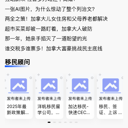
一张AI图片，为什么惊动了整个列治文？
两全之策！加拿大儿女住房和父母养老都解决
超市买菜却被一路盯着，加拿大人破防
那一年，她亲手掐灭了一道盼望的光
谁交税多谁票多！加拿大富豪挑战民主底线
移民顾问
2025年最
洋帆移民留
加达移民-
移民、签
新政策解
学公司，精
快速CEC&P
证、上诉 --
读，政府持
做旅游转学
NP真实工
-”亲自负
牌顾问为您
签各类签证
作机会 移
责、全程跟