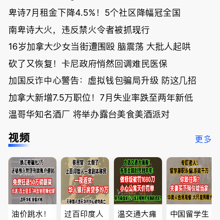
卑诗7月租金下降4.5%！5个社区降幅冠全国
南卑诗大火，违反禁火令者被抓现行
16岁加拿大少女当街遭围殴 脑震荡 大批人起哄
砍了又恢复！卡尼政府悄然回调难民医保
加国反诈中心警告：虚拟钱包骗局升级 防这几招
加拿大新增7.5万职位！7月失业率跌至两年新低
温哥华知名酒厂 将举办露台美食美酒派对
视频
更多
油价跳水！
过百印度人
温交通大瘫
中国留学生