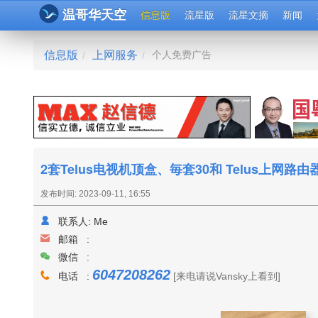
温哥华天空
信息版
流星版
流星文摘
新闻
信息版
上网服务
个人免费广告
/
/
2套Telus电视机顶盒、毎套30和 Telus上网路由器
发布时间: 2023-09-11, 16:55
联系人:
Me
邮箱 :
微信 :
6047208262
电话 :
[来电请说Vansky上看到]