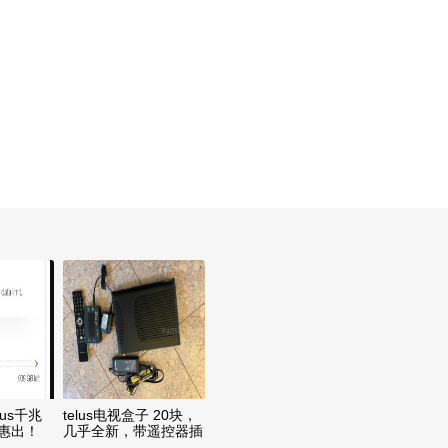
us千兆
telus电视盒子 20块，
优惠出！
几乎全新，带遥控器插
头转换器