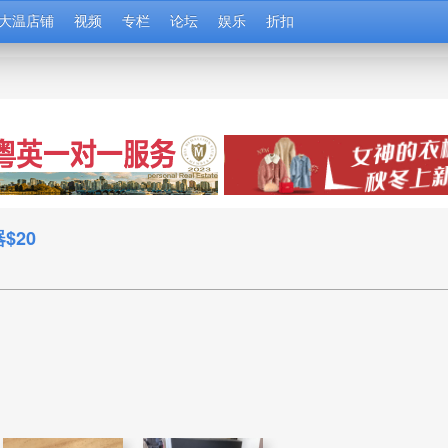
大温店铺
视频
专栏
论坛
娱乐
折扣
$20