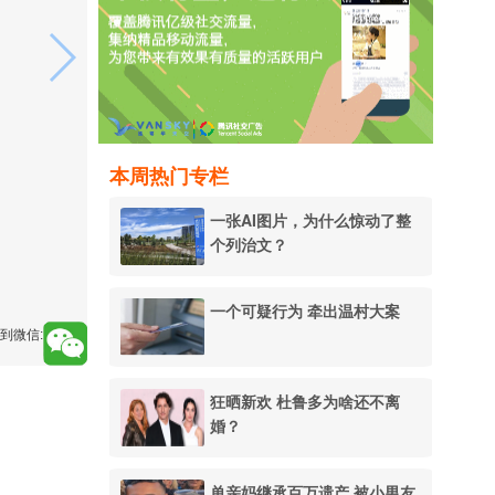
本周热门专栏
一张AI图片，为什么惊动了整
个列治文？
一个可疑行为 牵出温村大案
到微信:
狂晒新欢 杜鲁多为啥还不离
婚？
单亲妈继承百万遗产 被小男友