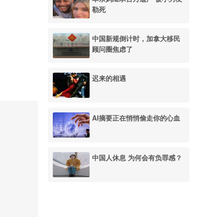
勒死
中国新规倒计时，加拿大移民
顾问圈焦虑了
迟来的相遇
AI摘要正在悄悄偷走你的心血
中国人休息 为何会有负罪感？