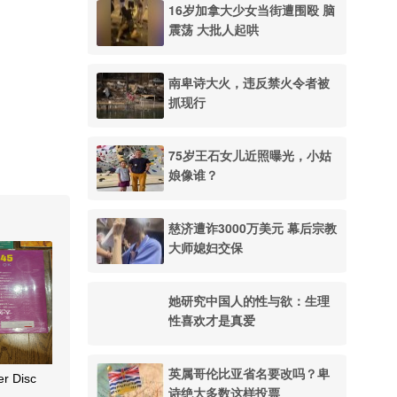
16岁加拿大少女当街遭围殴 脑
震荡 大批人起哄
南卑诗大火，违反禁火令者被
抓现行
75岁王石女儿近照曝光，小姑
娘像谁？
慈济遭诈3000万美元 幕后宗教
大师媳妇交保
她研究中国人的性与欲：生理
性喜欢才是真爱
英属哥伦比亚省名要改吗？卑
r Disc
诗绝大多数这样投票