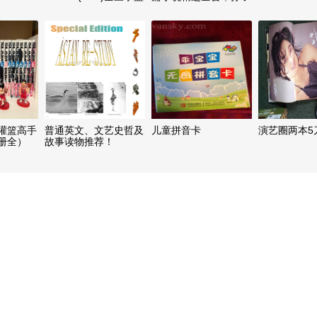
光$40
兵法连环画全套
 Music
K 灌篮高手
普通英文、文艺史哲及
儿童拼音卡
演艺圈两本5
4册全）
故事读物推荐！