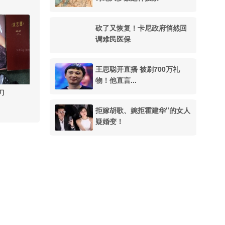
砍了又恢复！卡尼政府悄然回
调难民医保
王思聪开直播 被刷700万礼
物！他直言...
刀
拒嫁胡歌、婉拒霍建华"的女人
疑婚变！