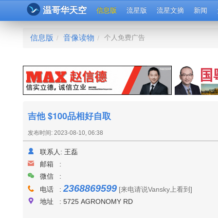
温哥华天空
信息版
流星版
流星文摘
新闻
信息版
音像读物
个人免费广告
/
/
吉他 $100品相好自取
发布时间: 2023-08-10, 06:38
联系人:
王磊
邮箱 :
微信 :
2368869599
电话 :
[来电请说Vansky上看到]
地址 : 5725 AGRONOMY RD