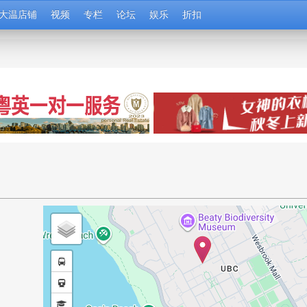
大温店铺
视频
专栏
论坛
娱乐
折扣