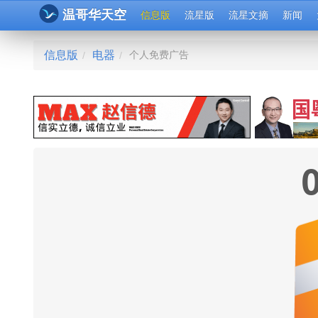
温哥华天空
信息版
流星版
流星文摘
新闻
信息版
电器
个人免费广告
/
/