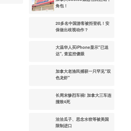
角包！
20多名中国游客被拒登机！安
保做出歧视动作？
大温华人买iPhone显示"已送
达", 查监控傻眼
加拿大老渔民捕获一只罕见"双
色龙虾"
长周末惨烈车祸! 加拿大三车连
撞致4死
洽洽瓜子、思念水饺等被美国
限制进口