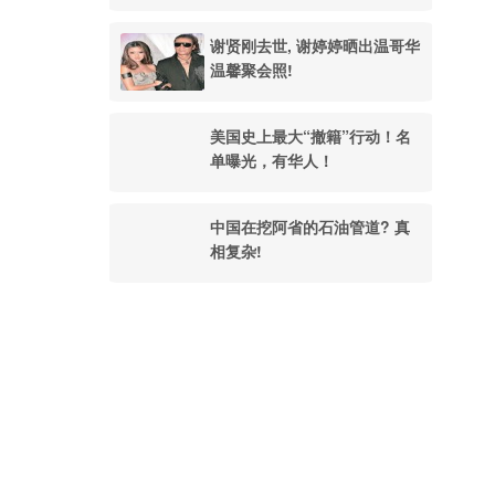
谢贤刚去世, 谢婷婷晒出温哥华
温馨聚会照!
美国史上最大“撤籍”行动！名
单曝光，有华人！
中国在挖阿省的石油管道? 真
相复杂!