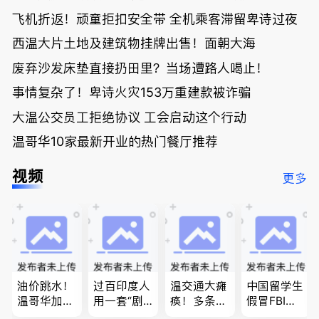
飞机折返！顽童拒扣安全带 全机乘客滞留卑诗过夜
西温大片土地及建筑物挂牌出售！面朝大海
废弃沙发床垫直接扔田里？当场遭路人喝止！
事情复杂了！卑诗火灾153万重建款被诈骗
大温公交员工拒绝协议 工会启动这个行动
温哥华10家最新开业的热门餐厅推荐
视频
更多
油价跳水！
过百印度人
温交通大瘫
中国留学生
温哥华加油
用一套“剧
痪！多条主
假冒FBI上
省大钱，专
本”，移民
路封死到年
门行骗；泰