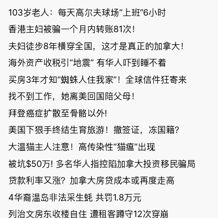
103岁老人：每天高尔夫球场“上班”6小时
香港主妇被骗一个月内转账81次！
夫妇徒步8年横穿全国，这才是真正的加拿大！
海外资产收税引“地震” 有华人吓到睡不着
买房3年才知“蜘蛛人住我家”！全球信件狂寄来
找不到工作，她离美回国陪父母！
拜登癌症扩散至骨骼以外!
美国下狠手终结生育旅游！撤签证，冻国籍？
大温猫主人注意！高传染性“猫瘟”出现
被坑$50万! 多名华人指控陷加拿大投资移民骗局
贷款利率又涨？加拿大房贷成本或再度走高
4华裔温岛非法采生蚝 共罚1.8万元
列治文房东收楼自住 遭租客蹲守12次穿崩