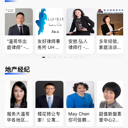
解决 各类
E，团聚移
您解答各类
快技术移民
移民签证
民和魁北克
问题
商业移民，
、翻译和海
PEQ60472
名校申请
牙认证
08731
"温哥华出
友好律师事
安胜.弘人
多年经验，
庭律师" -
务所 UH LA
律师行 -
家庭法诉
华夏律师事
W，专注U
（大温地区
讼, 地产过
务所 - 劳动
BC地区及
最大的华人
户, 遗产认
法， 建
温哥华，公
律师行、精
证，租务纠
地产经纪
筑， 人身
司商业、收
干团队、多
纷 普通
伤害，商业
购兼并、婚
名中、外文
话， 粤
纠纷，审判
姻家庭、遗
律师、多语
语，列治文
辩护
嘱遗产
种服务、高
陈卓律师事
效优质、助
务所 (ATA L
您安心乐
aw Corpor
业、胜劵稳
ation)
操)
服务大温哥
楼花转让专
May Chen
超值新盤素
华各地区的
家！公寓销
你可信赖的
里中心2房1
住宅及商业
售专家！欢
山东人，
廳1書房高