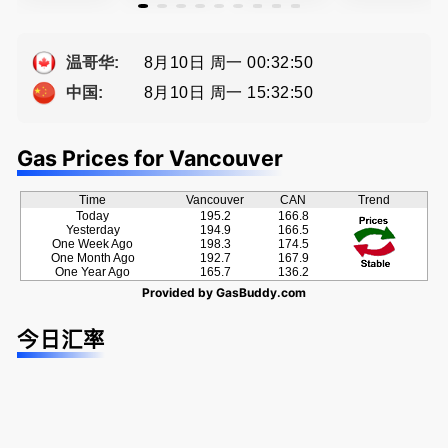
地产专业持
迎委托，多
为你提供全
級公寓，So
牌地产经纪
种佣金方
方位的地产
ng電話 778
Sophia Fan
案！
服务
-689-5519
8月10日 周一 00:32:51
温哥华:
房屋买卖,
8月10日 周一 15:32:51
中国:
资产规划管
理
Gas Prices for Vancouver
Time
Vancouver
CAN
Trend
Today
195.2
166.8
Yesterday
194.9
166.5
One Week Ago
198.3
174.5
One Month Ago
192.7
167.9
One Year Ago
165.7
136.2
Provided by
GasBuddy.com
今日汇率