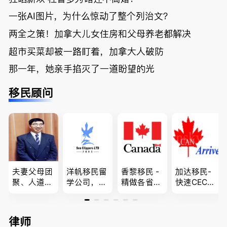
一张AI图片，为什么惊动了整个列治文？
两全之策！加拿大儿女住房和父母养老都解决
超市买菜却被一路盯着，加拿大人破防
那一年，她亲手掐灭了一道盼望的光
移民顾问
夫妻父母团
洋帆移民留
香黎移民 -
加达移民-
聚、人道移
学公司，精
精做各省省
快速CEC&P
民、LMIA
做旅游转学
提名,LMIA,
NP真实工
和工签 移
签各类签证
签证,工作
作机会 移
民难民上诉
留学转学，
推荐。持牌
民上诉、家
律师
疑难问题的
BCPNP，E
顾问免费为
庭团聚，特