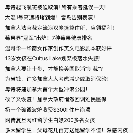
卑诗起飞航班被迫取消! 所有乘客延误一天!
大温1号高速将堵到爆！雪鸟告别表演！
加拿大法官裁定流浪汉帐篷算住所，应领福利！
莓果界“冠军”出炉！7种莓果健康排名
温哥华一华裔女作家创作英文电影剧本获好评
13岁女孩在Cultus Lake划桨板落水失踪！
加拿大要让十步，才能换美国取消“制裁”？
为省钱，许多加拿大人考虑减少或取消保险！
卑诗将建加拿大首个大型冲浪公园！
砍了又恢复！加拿大政府悄然回调难民医保
扔一个破微波炉收费$300! 住户崩溃
网传复旦网红留学生白嫖200多名女孩
多大留学生：父母花几百万送她留学不值！深感内疚