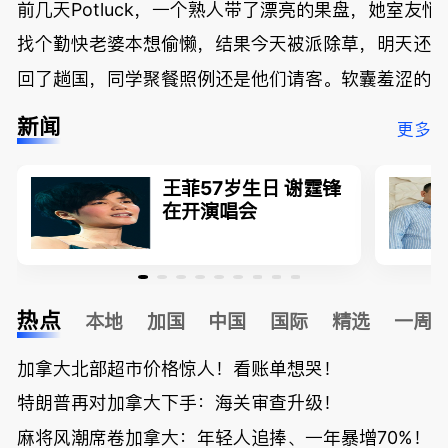
前几天Potluck，一个熟人带了漂亮的果盘，她室友悄
找个勤快老婆本想偷懒，结果今天被派除草，明天还
回了趟国，同学聚餐照例还是他们请客。软囊羞涩的
新闻
更多
王菲57岁生日 谢霆锋
在开演唱会
热点
本地
加国
中国
国际
精选
一周
加拿大北部超市价格惊人！看账单想哭！
特朗普再对加拿大下手：海关审查升级！
麻将风潮席卷加拿大：年轻人追捧、一年暴增70%！