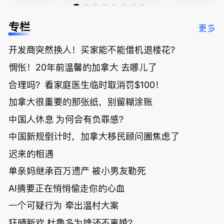
家曝还会更
官：太假
底；做顿饭
国高僧丑闻
低；免费狂
了；一夜返
被罚1680
曝光；美国
专栏
更多
送50万磅蔬
贫！华人找
刀，公寓惊
夫妻住进殡
菜！大
银行做房贷
现天价罚
仪馆
开发商突然换人！买家能不能借机退楼花？
温“丑陋土
欠款多出$1
单；房市崩
豆日”冲击
9万；突
盘前兆？加
惆怅！20年前温馨的加拿大 去哪儿了
吉尼斯纪
发！无辜男
国租赁市场
录；惨！留
孩温哥华市
恐迎暴跌危
合理吗？看家庭医生临时取消罚$100！
学生换汇被
中心被刺身
机！
加拿大很重要的那张纸，别留糊涂账
骗光2万美
亡；
元，还被卷
中国人休息 为何会有负罪感？
入跨国刑案
账户遭封！
中国新规倒计时，加拿大移民顾问圈焦虑了
迟来的相遇
单亲妈继承百万遗产 被小男友勒死
AI摘要正在悄悄偷走你的心血
一个可疑行为 牵出温村大案
狂晒新欢 杜鲁多为啥还不离婚？