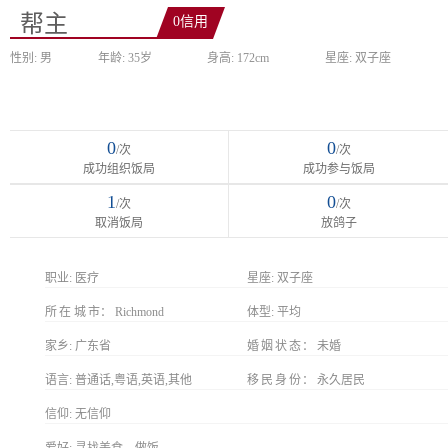
帮主
0信用
性别: 男
年龄: 35岁
身高: 172cm
星座: 双子座
0
0
/次
/次
成功组织饭局
成功参与饭局
1
0
/次
/次
取消饭局
放鸽子
职业:
医疗
星座:
双子座
所在城市
Richmond
体型:
平均
家乡:
广东省
婚姻状态
未婚
语言:
普通话,粤语,英语,其他
移民身份
永久居民
信仰:
无信仰