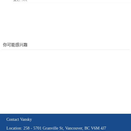
爱好:
NA
你可能感兴趣
Contact Vansky
Location: 258 - 5701 Granville St, Vancouver, BC V6M 4J7