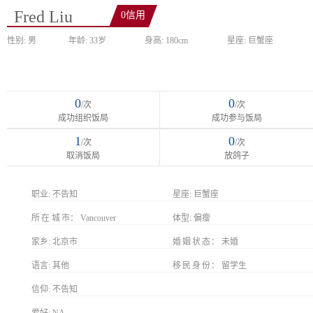
Fred Liu
0信用
性别: 男
年龄: 33岁
身高: 180cm
星座: 巨蟹座
0
0
/次
/次
成功组织饭局
成功参与饭局
1
0
/次
/次
取消饭局
放鸽子
职业:
不告知
星座:
巨蟹座
所在城市
Vancouver
体型:
偏瘦
家乡:
北京市
婚姻状态
未婚
语言:
其他
移民身份
留学生
信仰:
不告知