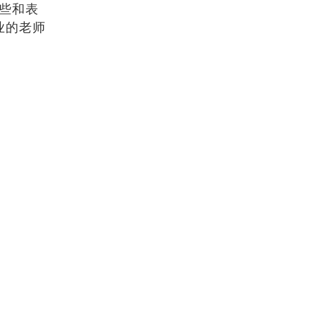
些和表
业的老师
。