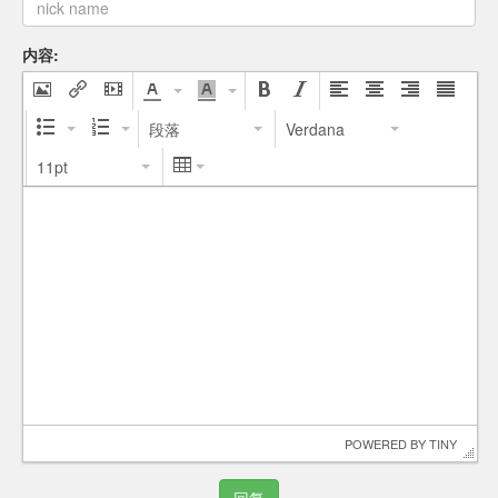
内容:
段落
Verdana
11pt
 POWERED BY 
TINY