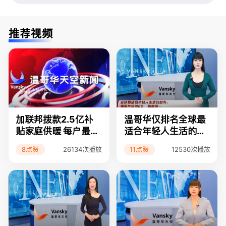
推荐视频
加联邦拨款2.5亿补
温哥华仅排名全球最
贴家庭供暖 每户最多
适合年轻人生活的城
可领5千元
市第60
8点赞
11点赞
26134次播放
12530次播放