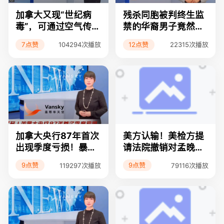
加拿大又现“世纪病
残杀同胞被判终生监
毒”，可通过空气传
禁的华裔男子竟然提
播；40年来最高通胀
前三年获得假释！；
7点赞
12点赞
104294次播放
22315次播放
环境下的黑色星期五
过分！Canada post
已不受BC省民众待见
运费暴涨！ 国际线路
增收的附加费高达2
3%
加拿大央行87年首次
美方认输！美检方提
出现季度亏损！暴风
请法院撤销对孟晚舟
雪肆虐大温地区，许
的指控；华人圈内换
9点赞
9点赞
119297次播放
79116次播放
多司机被困至凌晨还
汇诈骗大温一经纪44
未到家！大手笔：RB
万购房款泥牛入海；
C银行135亿加元现
大温地产局最新报告
金收购加拿大汇丰银
披露11月房屋成交量
行！浪费纳税人的
暴跌，房价还得跌！