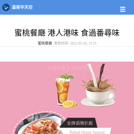
大温店铺
大温菜板
蜜桃餐廰
温哥华天空
蜜桃餐廰 港人港味 食過番尋味
蜜桃餐廰
发布时间: 2022-05-16, 15:51