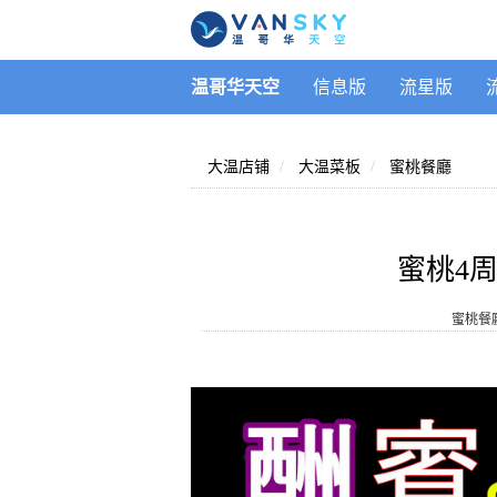
温哥华天空
信息版
流星版
大温店铺
大温菜板
蜜桃餐廳
蜜桃4周
蜜桃餐