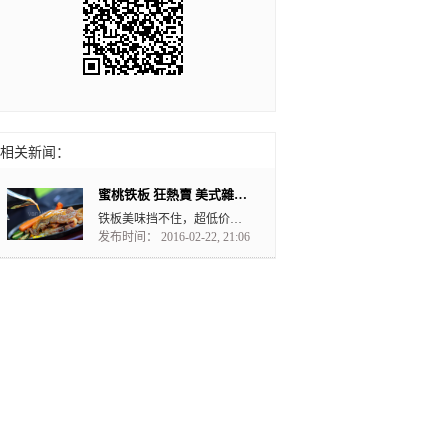
相关新闻：
蜜桃铁板 狂熱賣 美式雜扒套餐俩人吃 $16.99 (原价$ 43.47 3.8折)
铁板美味挡不住，超低价钱更诱惑， 请父母、约情人、与闺蜜 兄弟享受 蜜桃铁...
发布时间： 2016-02-22, 21:06