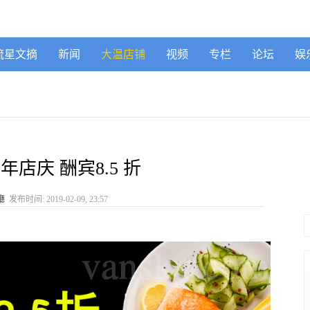
流星文摘
新闻
大温店铺
视频
专栏
论坛
娱
年店庆 酬宾8.5 折
廳
发布时间: 2019-02-09, 23:57