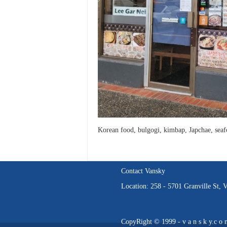
Korean food, bulgogi, kimbap, Japchae, sea
Contact Vansky
Location: 258 - 5701 Granville St,
CopyRight © 1999 - v a n s k y.c o 