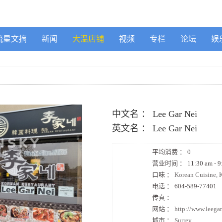
流星文摘
新闻
大温店铺
视频
专栏
论坛
娱
中文名 ：
Lee Gar Nei
英文名 ：
Lee Gar Nei
平均消费 ：
0
营业时间 ：
11:30 am - 
口味 ：
Korean Cuisine, 
电话 ：
604-589-77401
传真 ：
网站 ：
http://www.leega
城市 ：
Surrey