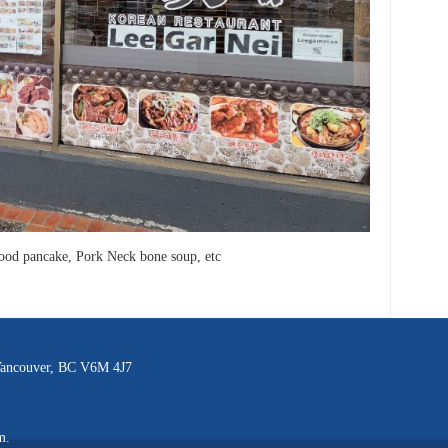
food pancake, Pork Neck bone soup, etc
 Vancouver, BC V6M 4J7
m.