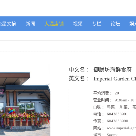
流星文摘
新闻
大温店铺
视频
专栏
论坛
娱
中文名 ：
御膳坊海鲜食府
英文名 ：
Imperial Garden C
平均消费 ：
20
营业时间 ：
9:30am - 10
口味 ：
粤菜， 川菜， 
电话 ：
6043853991
传真 ：
6043853990
网站 ：
www.imperial-gar
城市 ：
Surrey