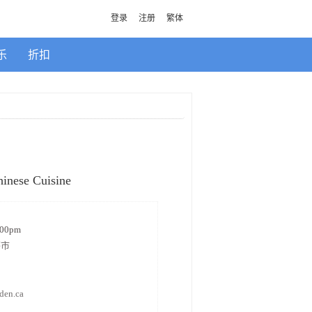
登录
注册
繁体
乐
折扣
hinese Cuisine
:00pm
茶市
den.ca