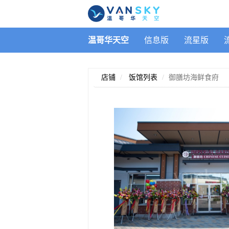
温哥华天空
信息版
流星版
店铺
饭馆列表
御膳坊海鲜食府