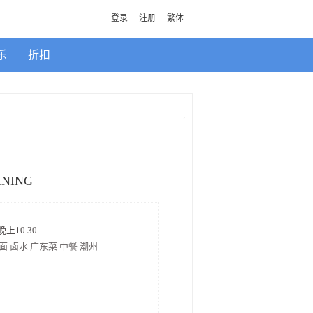
登录
注册
繁体
乐
折扣
INING
上10.30
面 卤水 广东菜 中餐 潮州