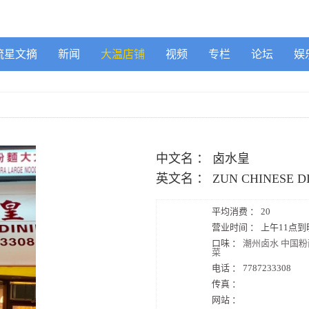
流星文摘
新闻
大温店铺
视频
专栏
论坛
娱
中文名 ：
卤水皇
英文名 ：
ZUN CHINESE D
平均消费 ：
20
营业时间 ：
上午11点到晚
口味 ：
潮州卤水 中国粉
菜
电话 ：
7787233308
传真 ：
网站 ：