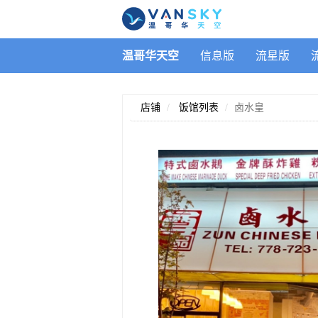
温哥华天空
信息版
流星版
店铺
饭馆列表
卤水皇