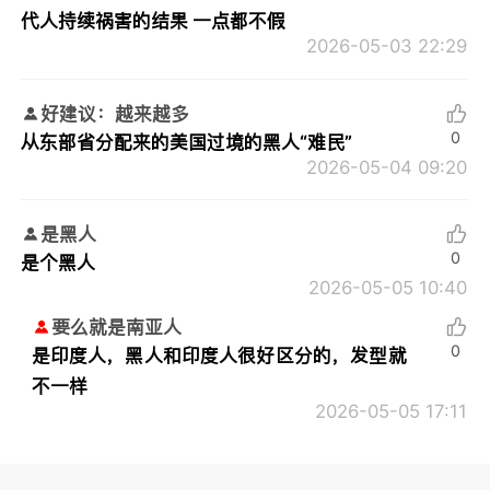
代人持续祸害的结果 一点都不假
2026-05-03 22:29
好建议：越来越多
0
从东部省分配来的美国过境的黑人“难民”
2026-05-04 09:20
是黑人
0
是个黑人
2026-05-05 10:40
要么就是南亚人
0
是印度人，黑人和印度人很好区分的，发型就
不一样
2026-05-05 17:11