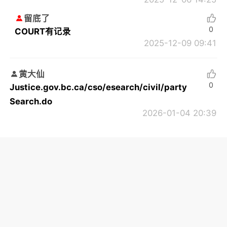
留底了
0
COURT有记录
2025-12-09 09:41
黄大仙
0
Justice.gov.bc.ca/cso/esearch/civil/party
Search.do
2026-01-04 20:39