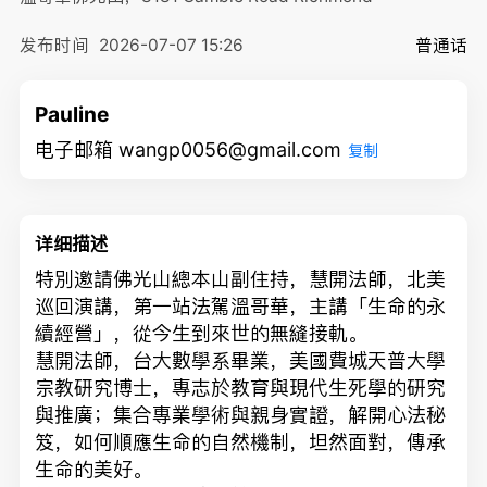
发布时间
2026-07-07 15:26
普通话
Pauline
电子邮箱 wangp0056@gmail.com
复制
详细描述
特別邀請佛光山總本山副住持，慧開法師，北美
巡回演講，第一站法駕溫哥華，主講「生命的永
續經營」，從今生到來世的無縫接軌。
慧開法師，台大數學系畢業，美國費城天普大學
宗教研究博士，專志於教育與現代生死學的研究
與推廣；集合專業學術與親身實證，解開心法秘
笈，如何順應生命的自然機制，坦然面對，傳承
生命的美好。